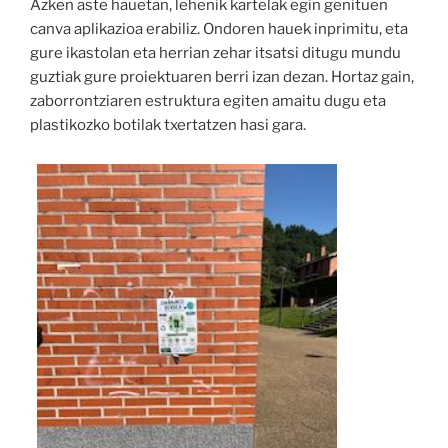
Azken aste hauetan, lehenik kartelak egin genituen
canva aplikazioa erabiliz. Ondoren hauek inprimitu, eta
gure ikastolan eta herrian zehar itsatsi ditugu mundu
guztiak gure proiektuaren berri izan dezan. Hortaz gain,
zaborrontziaren estruktura egiten amaitu dugu eta
plastikozko botilak txertatzen hasi gara.