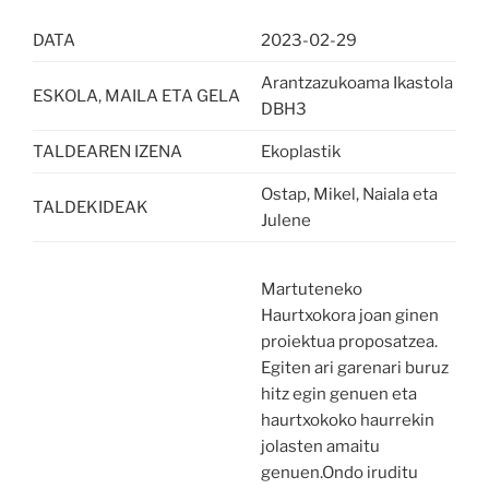
DATA
2023-02-29
Arantzazukoama Ikastola
ESKOLA, MAILA ETA GELA
DBH3
TALDEAREN IZENA
Ekoplastik
Ostap, Mikel, Naiala eta
TALDEKIDEAK
Julene
Martuteneko
Haurtxokora joan ginen
proiektua proposatzea.
Egiten ari garenari buruz
hitz egin genuen eta
haurtxokoko haurrekin
jolasten amaitu
genuen.Ondo iruditu