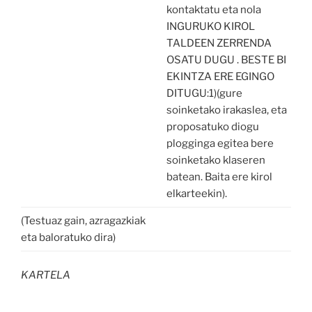
kontaktatu eta nola
INGURUKO KIROL
TALDEEN ZERRENDA
OSATU DUGU . BESTE BI
EKINTZA ERE EGINGO
DITUGU:1)(gure
soinketako irakaslea, eta
proposatuko diogu
plogginga egitea bere
soinketako klaseren
batean. Baita ere kirol
elkarteekin).
(Testuaz gain, azragazkiak
eta baloratuko dira)
KARTELA