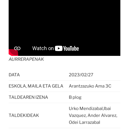
AURRERAPENAK
DATA
2023/02/27
ESKOLA, MAILA ETA GELA
Arantzazuko Ama 3C
TALDEAREN IZENA
B plog
Urko Mendizabal,Ibai
TALDEKIDEAK
Vazquez, Ander Alvarez,
Odei Larrazabal