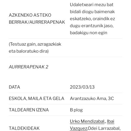
Udaletxeari mezu bat
bidali diogu baimenak
AZKENEKO ASTEKO
eskatzeko, oraindik ez
BERRIAK/AURRERAPENAK
dugu erantzunik jaso,
badakigu non egin
(Testuaz gain, azragazkiak
eta baloratuko dira)
AURRERAPENAK 2
DATA
2023/03/13
ESKOLA, MAILA ETA GELA
Arantzazuko Ama, 3C
TALDEAREN IZENA
B plog
Urko Mendizabal
,,
Ibai
TALDEKIDEAK
Vazquez
,Odei Larrazabal,