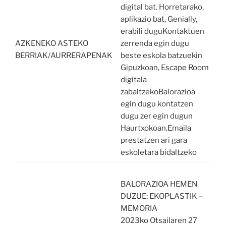
digital bat. Horretarako,
aplikazio bat, Genially,
erabili duguKontaktuen
AZKENEKO ASTEKO
zerrenda egin dugu
BERRIAK/AURRERAPENAK
beste eskola batzuekin
Gipuzkoan, Escape Room
digitala
zabaltzekoBalorazioa
egin dugu kontatzen
dugu zer egin dugun
Haurtxokoan.Emaila
prestatzen ari gara
eskoletara bidaltzeko
BALORAZIOA HEMEN
DUZUE: EKOPLASTIK –
MEMORIA
2023ko Otsailaren 27