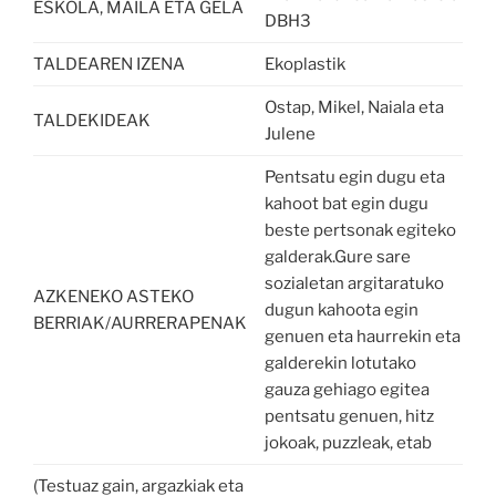
ESKOLA, MAILA ETA GELA
DBH3
TALDEAREN IZENA
Ekoplastik
Ostap, Mikel, Naiala eta
TALDEKIDEAK
Julene
Pentsatu egin dugu eta
kahoot bat egin dugu
beste pertsonak egiteko
galderak.Gure sare
sozialetan argitaratuko
AZKENEKO ASTEKO
dugun kahoota egin
BERRIAK/AURRERAPENAK
genuen eta haurrekin eta
galderekin lotutako
gauza gehiago egitea
pentsatu genuen, hitz
jokoak, puzzleak, etab
(Testuaz gain, argazkiak eta