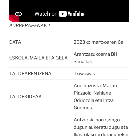
AURRERAPENAK 1
DATA
2023ko martxoaren 6a
Arantzazukoama BHI
ESKOLA, MAILA ETA GELA
3.maila C
TALDEAREN IZENA
Txiwawak
Ane Irazusta, Mattin
Plazaola, Nahiane
TALDEKIDEAK
Odriozola eta Intza
Guemes
Antzerkia non egingo
dugun aukeratu dugu eta
Ikastolako arduradunekin