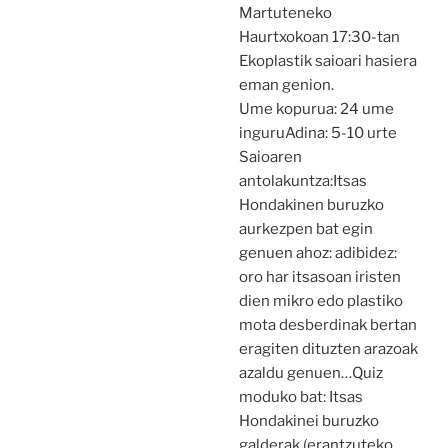
Martuteneko
Haurtxokoan 17:30-tan
Ekoplastik saioari hasiera
eman genion.
Ume kopurua: 24 ume
inguruAdina: 5-10 urte
Saioaren
antolakuntza:Itsas
Hondakinen buruzko
aurkezpen bat egin
genuen ahoz: adibidez:
oro har itsasoan iristen
dien mikro edo plastiko
mota desberdinak bertan
eragiten dituzten arazoak
azaldu genuen…Quiz
moduko bat: Itsas
Hondakinei buruzko
galderak (erantzuteko