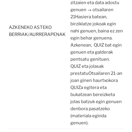
zitzaien eta data adostu
genuen → otsailaren
21Hasiera batean,
birziklatze jokoak egin
AZKENEKO ASTEKO
nahi genuen, baina ez zen
BERRIAK/AURRERAPENAK
egin behar genuena.
Azkenean, QUIZ bat egin
genuen eta galderak
pentsatu genituen.
QUIZ eta jolasak
prestatuOtsailaren 21-an
joan ginen haurtxokora
QUIZa egitera eta
bukatzean bereizketa
jolas batzuk egin genuen
denbora pasatzeko
(materiala eginda
genuen).