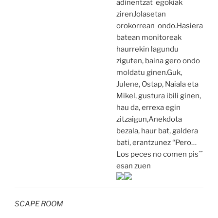
adinentzat egokiak
zirenJolasetan
orokorrean ondo.Hasiera
batean monitoreak
haurrekin lagundu
ziguten, baina gero ondo
moldatu ginen.Guk,
Julene, Ostap, Naiala eta
Mikel, gustura ibili ginen,
hau da, errexa egin
zitzaigun,Anekdota
bezala, haur bat, galdera
bati, erantzunez “Pero…
Los peces no comen pis´´
esan zuen
SCAPE ROOM