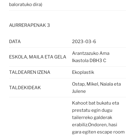
baloratuko dira)
AURRERAPENAK 3
DATA
2023-03-6
Arantzazuko Ama
ESKOLA, MAILA ETA GELA
Ikastola DBH3 C
TALDEAREN IZENA
Ekoplastik
Ostap, Mikel, Naiala eta
TALDEKIDEAK
Julene
Kahoot bat bukatu eta
prestatu egin dugu
tailerreko galderak
erabiliz.Ondoren, hasi
gara egiten escape room