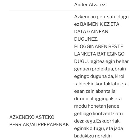
Ander Alvarez
Azkenean
pentsatu dugu
e
z BAIMENIK EZ ETA
DATA GAINEAN
DUGUNEZ,
PLOGGINAREN BESTE
LANKETA BAT EGINGO
DUGU. egitea egin behar
genuen proiektua, orain
egingo duguna da, kirol
taldeekin kontaktatu eta
esan zein abantaila
dituen ploggingak eta
modu honetan jende
gehiago kontzentziatu
AZKENEKO ASTEKO
dezakegu.Eskuorriak
BERRIAK/AURRERAPENAK
eginak ditugu, eta jada
badakigu norekin