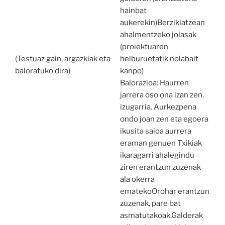
hainbat
aukerekin)Berziklatzean
ahalmentzeko jolasak
(proiektuaren
(Testuaz gain, argazkiak eta
helburuetatik nolabait
baloratuko dira)
kanpo)
Balorazioa: Haurren
jarrera oso ona izan zen,
izugarria. Aurkezpena
ondo joan zen eta egoera
ikusita saioa aurrera
eraman genuen Txikiak
ikaragarri ahalegindu
ziren erantzun zuzenak
ala okerra
ematekoOrohar erantzun
zuzenak, pare bat
asmatutakoak.Galderak