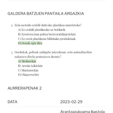
GALDERA BATZUEN PANTAILA ARGAZKIA
AURRERAPENAK 2
DATA
2023-02-29
Arantzazukoama Ikastola