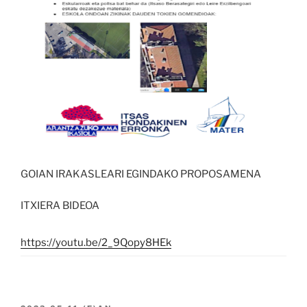
GOIAN IRAKASLEARI EGINDAKO PROPOSAMENA
ITXIERA BIDEOA
https://youtu.be/2_9Qopy8HEk