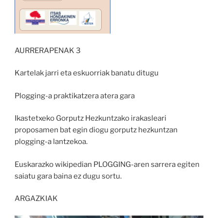
AURRERAPENAK 3
Kartelak jarri eta eskuorriak banatu ditugu
Plogging-a praktikatzera atera gara
Ikastetxeko Gorputz Hezkuntzako irakasleari
proposamen bat egin diogu gorputz hezkuntzan
plogging-a lantzekoa.
Euskarazko wikipedian PLOGGING-aren sarrera egiten
saiatu gara baina ez dugu sortu.
ARGAZKIAK