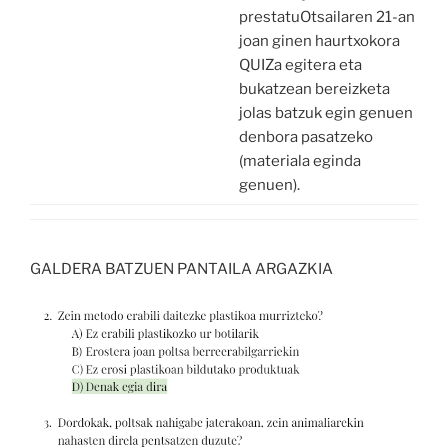
prestatuOtsailaren 21-an
joan ginen haurtxokora
QUIZa egitera eta
bukatzean bereizketa
jolas batzuk egin genuen
denbora pasatzeko
(materiala eginda
genuen).
GALDERA BATZUEN PANTAILA ARGAZKIA