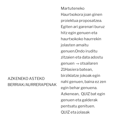
Martuteneko
Haurtxokora joan ginen
proiektua proposatzea.
Egiten ari garenari buruz
hitz egin genuen eta
haurtxokoko haurrekin
jolasten amaitu
genuen.Ondo iruditu
zitzaien eta data adostu
genuen → otsailaren
21Hasiera batean,
birziklatze jokoak egin
AZKENEKO ASTEKO
nahi genuen, baina ez zen
BERRIAK/AURRERAPENAK
egin behar genuena.
Azkenean, QUIZ bat egin
genuen eta galderak
pentsatu genituen.
QUIZ eta jolasak