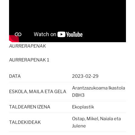
AURRERAPENAK
AURRERAPENAK 1
DATA
2023-02-29
Arantzazukoama Ikastola
ESKOLA, MAILA ETA GELA
DBH3
TALDEAREN IZENA
Ekoplastik
Ostap, Mikel, Naiala eta
TALDEKIDEAK
Julene