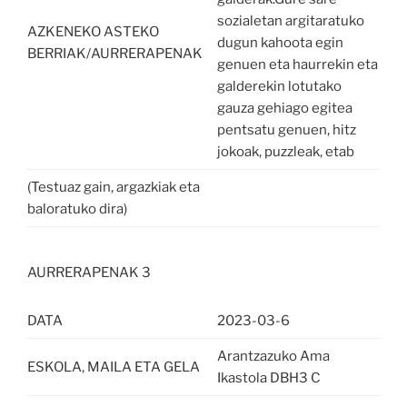
sozialetan argitaratuko
AZKENEKO ASTEKO
dugun kahoota egin
BERRIAK/AURRERAPENAK
genuen eta haurrekin eta
galderekin lotutako
gauza gehiago egitea
pentsatu genuen, hitz
jokoak, puzzleak, etab
(Testuaz gain, argazkiak eta
baloratuko dira)
AURRERAPENAK 3
DATA
2023-03-6
Arantzazuko Ama
ESKOLA, MAILA ETA GELA
Ikastola DBH3 C