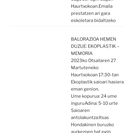
Haurtxokoan.Emaila
prestatzen ari gara
eskoletara bidaltzeko
BALORAZIOA HEMEN
DUZUE: EKOPLASTIK –
MEMORIA
2023ko Otsailaren 27
Martuteneko
Haurtxokoan 17:30-tan
Ekoplastik saioari hasiera
eman genion.
Ume kopurua: 24 ume
inguruAdina: 5-10 urte
Saioaren
antolakuntza:Itsas
Hondakinen buruzko
aurkezpen bat egin