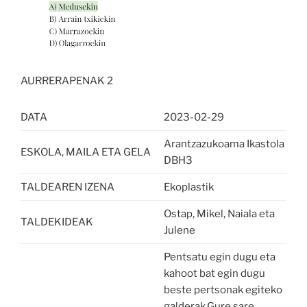
AURRERAPENAK 2
DATA
2023-02-29
Arantzazukoama Ikastola
ESKOLA, MAILA ETA GELA
DBH3
TALDEAREN IZENA
Ekoplastik
Ostap, Mikel, Naiala eta
TALDEKIDEAK
Julene
Pentsatu egin dugu eta
kahoot bat egin dugu
beste pertsonak egiteko
galderak.Gure sare