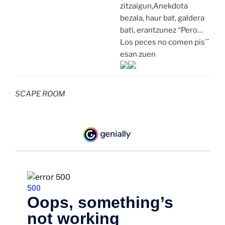
zitzaigun,Anekdota
bezala, haur bat, galdera
bati, erantzunez “Pero…
Los peces no comen pis´´
esan zuen
SCAPE ROOM