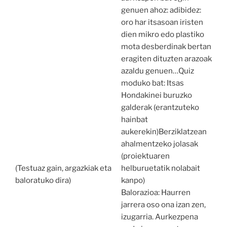
genuen ahoz: adibidez:
oro har itsasoan iristen
dien mikro edo plastiko
mota desberdinak bertan
eragiten dituzten arazoak
azaldu genuen…Quiz
moduko bat: Itsas
Hondakinei buruzko
galderak (erantzuteko
hainbat
aukerekin)Berziklatzean
ahalmentzeko jolasak
(proiektuaren
(Testuaz gain, argazkiak eta
helburuetatik nolabait
baloratuko dira)
kanpo)
Balorazioa: Haurren
jarrera oso ona izan zen,
izugarria. Aurkezpena