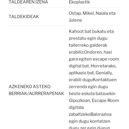
TALDEAREN IZENA
Ekoplastik
Ostap, Mikel, Naiala eta
TALDEKIDEAK
Julene
Kahoot bat bukatu eta
prestatu egin dugu
tailerreko galderak
erabiliz.Ondoren, hasi
gara egiten escape room
digital bat. Horretarako,
aplikazio bat, Genially,
erabili duguKontaktuen
AZKENEKO ASTEKO
zerrenda egin dugu
BERRIAK/AURRERAPENAK
beste eskola batzuekin
Gipuzkoan, Escape Room
digitala
zabaltzekoBalorazioa
egin dugu kontatzen
dugu zer egin dugun