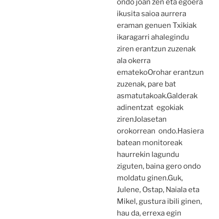
ondo joan zen eta egoera
ikusita saioa aurrera
eraman genuen Txikiak
ikaragarri ahalegindu
ziren erantzun zuzenak
ala okerra
ematekoOrohar erantzun
zuzenak, pare bat
asmatutakoak.Galderak
adinentzat egokiak
zirenJolasetan
orokorrean ondo.Hasiera
batean monitoreak
haurrekin lagundu
ziguten, baina gero ondo
moldatu ginen.Guk,
Julene, Ostap, Naiala eta
Mikel, gustura ibili ginen,
hau da, errexa egin