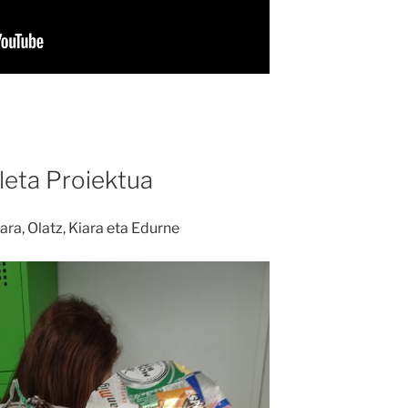
leta Proiektua
ara, Olatz, Kiara eta Edurne