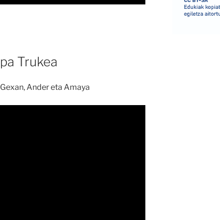
opa Trukea
r, Gexan, Ander eta Amaya