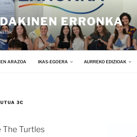
NDAKINEN ERRONKA
istak
NEN ARAZOA
IKAS-EGOERA
AURREKO EDIZIOAK
TUTUA 3C
e The Turtles