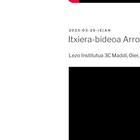
BIDALIA
2023-03-29
-(E)AN
Itxiera-bideoa Arr
Lezo Institutua 3C Maddi, Oie