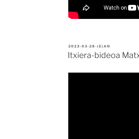
BIDALIA
2023-03-28
-(E)AN
Itxiera-bideoa Mat