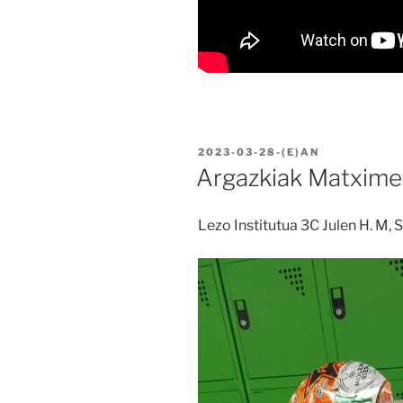
BIDALIA
2023-03-28
-(E)AN
Argazkiak Matxime
Lezo Institutua 3C Julen H. M, S