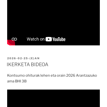
BIDALIA
2026-02-25
-(E)AN
IKERKETA BIDEOA
Kontsumo ohiturak lehen eta orain 2026 Arantzazuko
ama BHI 3B