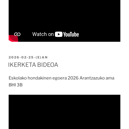
BIDALIA
2026-02-25
-(E)AN
IKERKETA BIDEOA
Eskolako hondakinen egoera 2026 Arantzazuko ama
BHI 3B