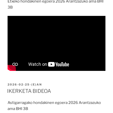
Etxeko hondakinen egoera 2026 Arantzazuko ama BHI
3B
BIDALIA
2026-02-25
-(E)AN
IKERKETA BIDEOA
Astigarragako hondakinen egoera 2026 Arantzazuko
ama BHI 3B