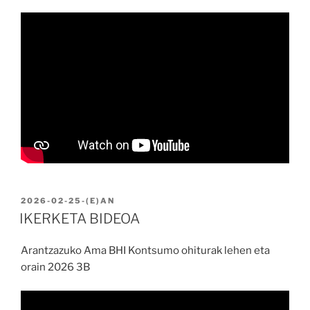
BIDALIA
2026-02-25
-(E)AN
IKERKETA BIDEOA
Arantzazuko Ama BHI Kontsumo ohiturak lehen eta
orain 2026 3B