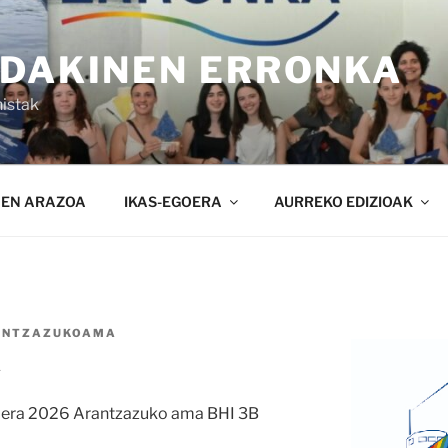
NDAKINEN ERRONKA
istak
NEN ARAZOA
IKAS-EGOERA
AURREKO EDIZIOAK
ANTZAZUKOAMA
A
oera 2026 Arantzazuko ama BHI 3B