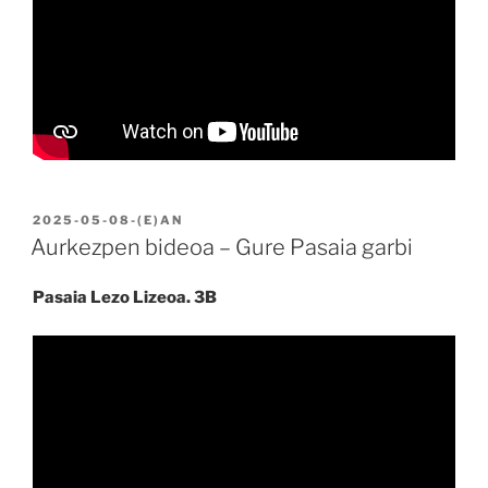
BIDALIA
2025-05-08
-(E)AN
Aurkezpen bideoa – Gure Pasaia garbi
Pasaia Lezo Lizeoa. 3B