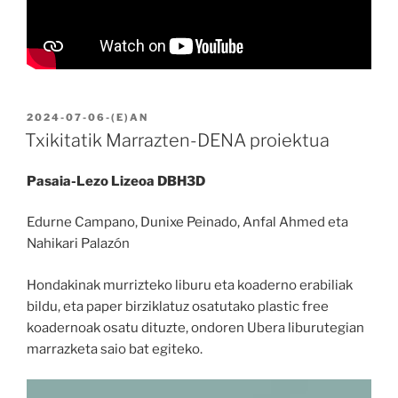
BIDALIA
2024-07-06
-(E)AN
Txikitatik Marrazten-DENA proiektua
Pasaia-Lezo Lizeoa DBH3D
Edurne Campano, Dunixe Peinado, Anfal Ahmed eta
Nahikari Palazón
Hondakinak murrizteko liburu eta koaderno erabiliak
bildu, eta paper birziklatuz osatutako plastic free
koadernoak osatu dituzte, ondoren Ubera liburutegian
marrazketa saio bat egiteko.