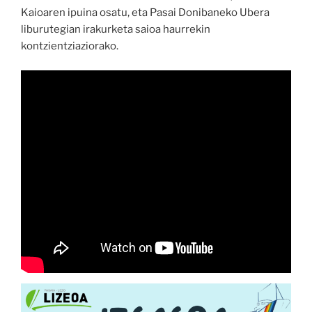
Kaioaren ipuina osatu, eta Pasai Donibaneko Ubera
liburutegian irakurketa saioa haurrekin
kontzientziaziorako.