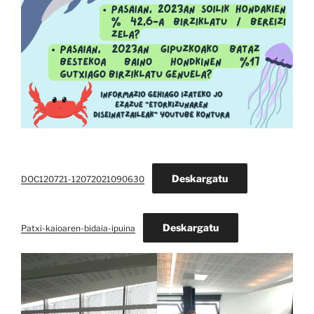
Deskargatu
DOC120721-12072021090630
Deskargatu
Patxi-kaioaren-bidaia-ipuina