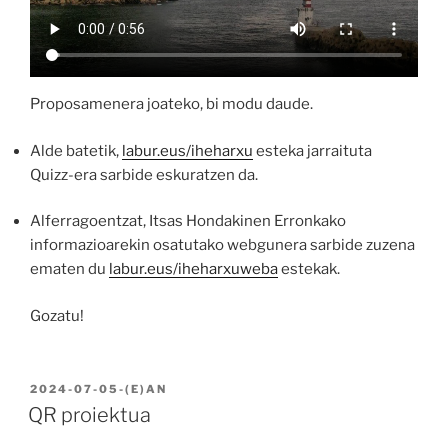
Proposamenera joateko, bi modu daude.
Alde batetik,
labur.eus/iheharxu
esteka jarraituta
Quizz-era sarbide eskuratzen da.
Alferragoentzat, Itsas Hondakinen Erronkako
informazioarekin osatutako webgunera sarbide zuzena
ematen du
labur.eus/iheharxuweba
estekak.
Gozatu!
BIDALIA
2024-07-05
-(E)AN
QR proiektua