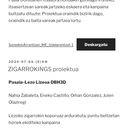
itsasertzean sareak jartzeko eskaera eta kanpaina
bultzatu dituzte. Proiektua oraindik bizirik dago,
oraindik ez baita sareak jartzea lortu.
Deskargatu
SareekinArrantzan_IHE_Udalarentzat-1
BIDALIA
2024-07-06
-(E)AN
ZIGARROKINGS proiektua
Pasaia-Lezo Lizeoa DBH3D
Nahia Zabaleta, Eneko Castillo, Oihan Gonzalez, Julen
Olaziregi
Lezoko zigarrokin kopuruaz arduratuta, puntu beltzetan
horiek ekiditeko kanpaina