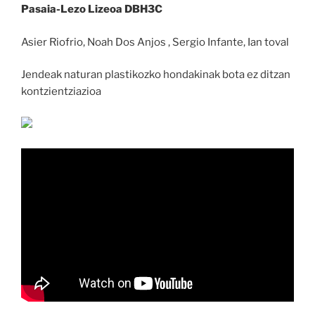
Pasaia-Lezo Lizeoa DBH3C
Asier Riofrio, Noah Dos Anjos , Sergio Infante, Ian toval
Jendeak naturan plastikozko hondakinak bota ez ditzan
kontzientziazioa