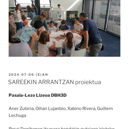
BIDALIA
2024-07-06
-(E)AN
SAREEKIN ARRANTZAN proiektua
Pasaia-Lezo Lizeoa DBH3D
Aner Zubiria, Oihan Lujanbio, Xabino Rivera, Guillem
Lechuga
Pasai Donibanen itsasora hondakin gutxiago iristeko,