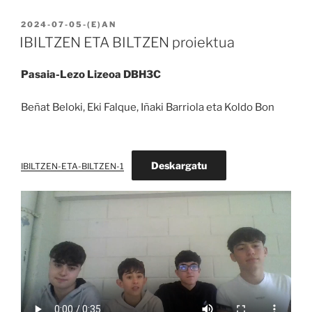
BIDALIA
2024-07-05
-(E)AN
IBILTZEN ETA BILTZEN proiektua
Pasaia-Lezo Lizeoa DBH3C
Beñat Beloki, Eki Falque, Iñaki Barriola eta Koldo Bon
Deskargatu
IBILTZEN-ETA-BILTZEN-1