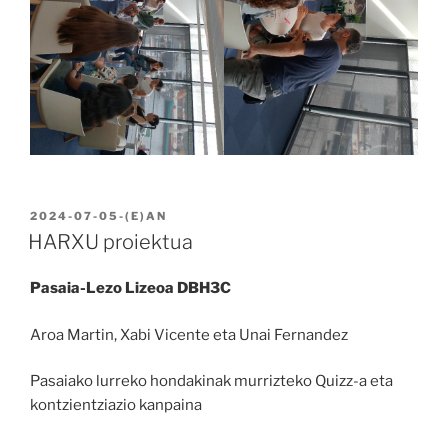
BIDALIA
2024-07-05
-(E)AN
HARXU proiektua
Pasaia-Lezo Lizeoa DBH3C
Aroa Martin, Xabi Vicente eta Unai Fernandez
Pasaiako lurreko hondakinak murrizteko Quizz-a eta
kontzientziazio kanpaina