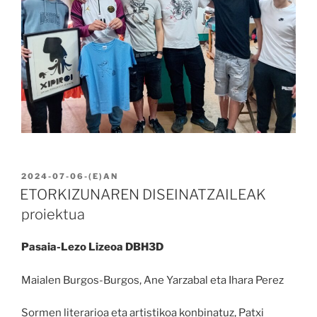
BIDALIA
2024-07-06
-(E)AN
ETORKIZUNAREN DISEINATZAILEAK
proiektua
Pasaia-Lezo Lizeoa DBH3D
Maialen Burgos-Burgos, Ane Yarzabal eta Ihara Perez
Sormen literarioa eta artistikoa konbinatuz, Patxi