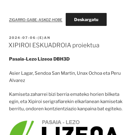
Deskargatu
ZIGARRO-GABE-ASKOZ-HOBE
BIDALIA
2024-07-06
-(E)AN
XIPIROI ESKUADROIA proiektua
Pasaia-Lezo Lizeoa DBH3D
Asier Lagar, Sendoa San Martin, Unax Ochoa eta Peru
Alvarez
Kamiseta zaharrei bizi berria emateko horien bilketa
egin, eta Xipiroi serigrafiarekin elkarlanean kamisetak
berritu, ondoren kontzientziazio kanpaina bat egiteko.