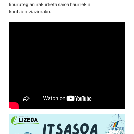
liburutegian irakurketa saioa haurrekin
kontzientziaziorako.