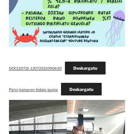
Deskargatu
DOC120721-12072021090630
Deskargatu
Patxi-kaioaren-bidaia-ipuina