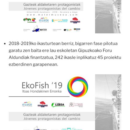
2018-2019ko ikasturtean berriz, bigarren fase pilotua
garatu zen baita ere lau eskoletan Gipuzkoako Foru
Aldundiak finantzatua, 242 ikasle inplikatuz 45 proiektu
ezberdinen garapenean.