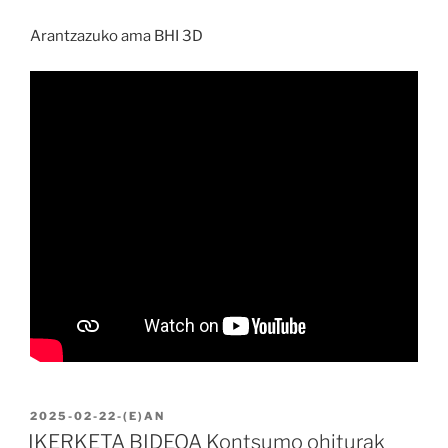
Arantzazuko ama BHI 3D
BIDALIA
2025-02-22
-(E)AN
IKERKETA BIDEOA Kontsumo ohiturak