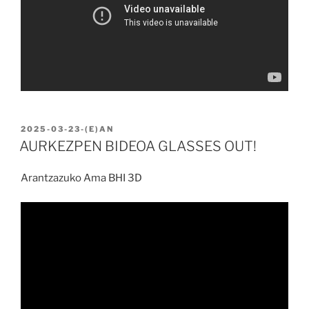
BIDALIA
2025-03-23
-(E)AN
AURKEZPEN BIDEOA GLASSES OUT!
Arantzazuko Ama BHI 3D