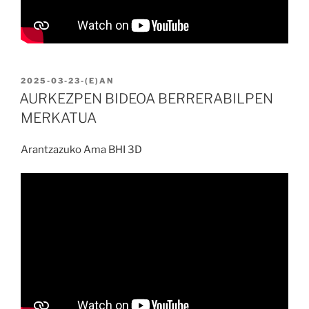
BIDALIA
2025-03-23
-(E)AN
AURKEZPEN BIDEOA BERRERABILPEN
MERKATUA
Arantzazuko Ama BHI 3D