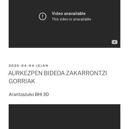
BIDALIA
2025-04-04
-(E)AN
AURKEZPEN BIDEOA ZAKARRONTZI
GORRIAK
Arantzazuko BHI 3D