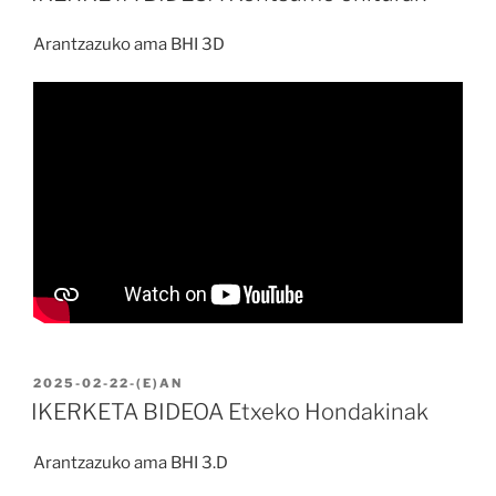
Arantzazuko ama BHI 3D
BIDALIA
2025-02-22
-(E)AN
IKERKETA BIDEOA Etxeko Hondakinak
Arantzazuko ama BHI 3.D