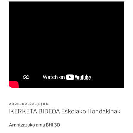
BIDALIA
2025-02-22
-(E)AN
IKERKETA BIDEOA Eskolako Hondakinak
Arantzazuko ama BHI 3D