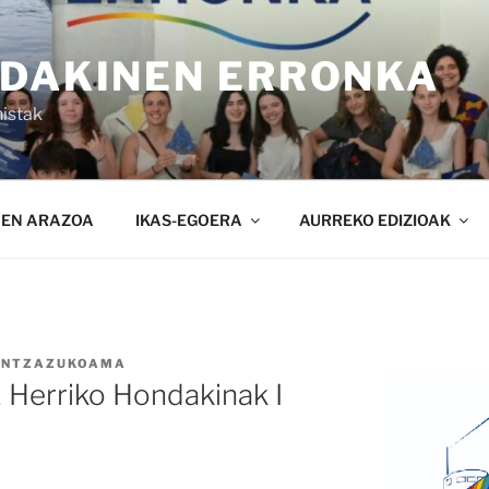
NDAKINEN ERRONKA
istak
NEN ARAZOA
IKAS-EGOERA
AURREKO EDIZIOAK
ANTZAZUKOAMA
Herriko Hondakinak I