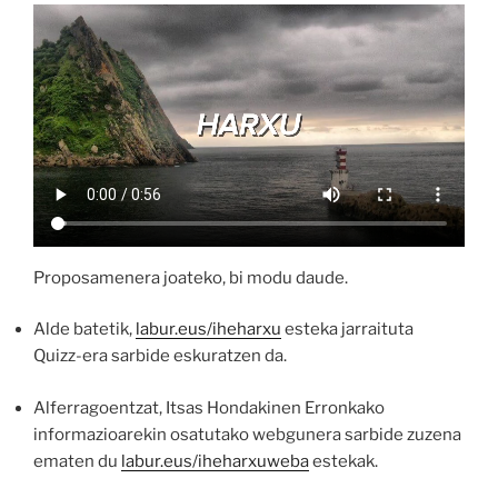
Proposamenera joateko, bi modu daude.
Alde batetik,
labur.eus/iheharxu
esteka jarraituta
Quizz-era sarbide eskuratzen da.
Alferragoentzat, Itsas Hondakinen Erronkako
informazioarekin osatutako webgunera sarbide zuzena
ematen du
labur.eus/iheharxuweba
estekak.