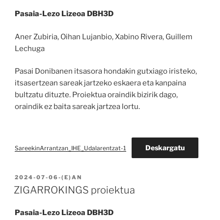
Pasaia-Lezo Lizeoa DBH3D
Aner Zubiria, Oihan Lujanbio, Xabino Rivera, Guillem
Lechuga
Pasai Donibanen itsasora hondakin gutxiago iristeko,
itsasertzean sareak jartzeko eskaera eta kanpaina
bultzatu dituzte. Proiektua oraindik bizirik dago,
oraindik ez baita sareak jartzea lortu.
Deskargatu
SareekinArrantzan_IHE_Udalarentzat-1
BIDALIA
2024-07-06
-(E)AN
ZIGARROKINGS proiektua
Pasaia-Lezo Lizeoa DBH3D