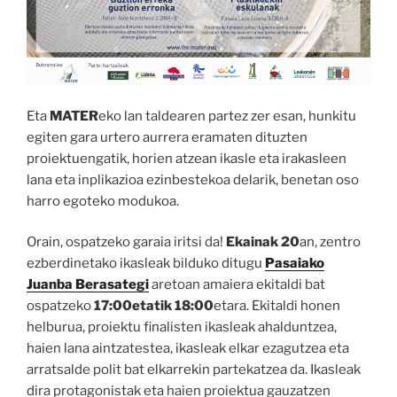
Eta
MATER
eko lan taldearen partez zer esan, hunkitu
egiten gara urtero aurrera eramaten dituzten
proiektuengatik, horien atzean ikasle eta irakasleen
lana eta inplikazioa ezinbestekoa delarik, benetan oso
harro egoteko modukoa.
Orain, ospatzeko garaia iritsi da!
Ekainak 20
an, zentro
ezberdinetako ikasleak bilduko ditugu
Pasaiako
Juanba Berasategi
aretoan amaiera ekitaldi bat
ospatzeko
17:00etatik 18:00
etara. Ekitaldi honen
helburua, proiektu finalisten ikasleak ahalduntzea,
haien lana aintzatestea, ikasleak elkar ezagutzea eta
arratsalde polit bat elkarrekin partekatzea da. Ikasleak
dira protagonistak eta haien proiektua gauzatzen