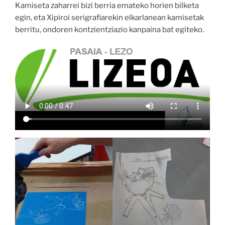
Kamiseta zaharrei bizi berria emateko horien bilketa
egin, eta Xipiroi serigrafiarekin elkarlanean kamisetak
berritu, ondoren kontzientziazio kanpaina bat egiteko.