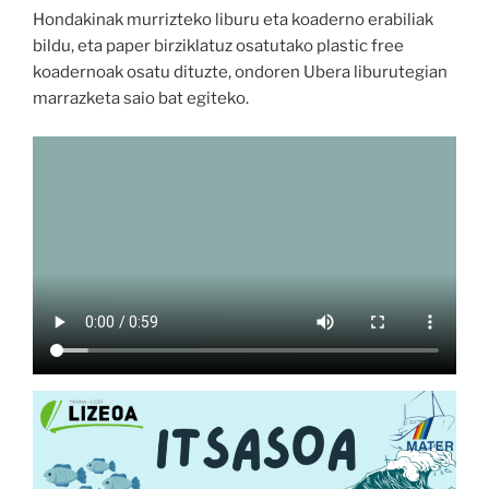
Hondakinak murrizteko liburu eta koaderno erabiliak
bildu, eta paper birziklatuz osatutako plastic free
koadernoak osatu dituzte, ondoren Ubera liburutegian
marrazketa saio bat egiteko.