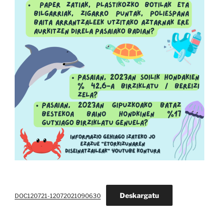
Deskargatu
DOC120721-12072021090630