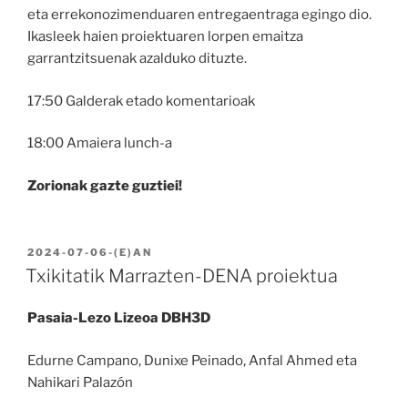
eta errekonozimenduaren entregaentraga egingo dio.
Ikasleek haien proiektuaren lorpen emaitza
garrantzitsuenak azalduko dituzte.
17:50 Galderak etado komentarioak
18:00 Amaiera lunch-a
Zorionak gazte guztiei!
BIDALIA
2024-07-06
-(E)AN
Txikitatik Marrazten-DENA proiektua
Pasaia-Lezo Lizeoa DBH3D
Edurne Campano, Dunixe Peinado, Anfal Ahmed eta
Nahikari Palazón