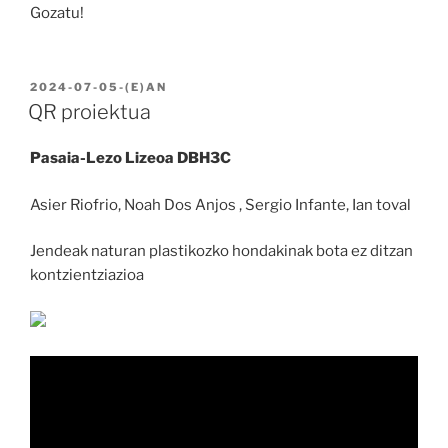
Gozatu!
BIDALIA
2024-07-05
-(E)AN
QR proiektua
Pasaia-Lezo Lizeoa DBH3C
Asier Riofrio, Noah Dos Anjos , Sergio Infante, Ian toval
Jendeak naturan plastikozko hondakinak bota ez ditzan
kontzientziazioa