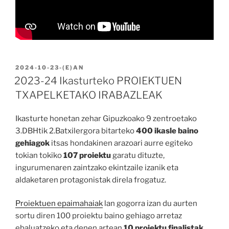
BIDALIA
2024-10-23
-(E)AN
2023-24 Ikasturteko PROIEKTUEN
TXAPELKETAKO IRABAZLEAK
Ikasturte honetan zehar Gipuzkoako 9 zentroetako
3.DBHtik 2.Batxilergora bitarteko
400 ikasle baino
gehiagok
itsas hondakinen arazoari aurre egiteko
tokian tokiko
107 proiektu
garatu dituzte,
ingurumenaren zaintzako ekintzaile izanik eta
aldaketaren protagonistak direla frogatuz.
Proiektuen epaimahaiak
lan gogorra izan du aurten
sortu diren 100 proiektu baino gehiago arretaz
ebaluatzeko eta denen artean
10 proiektu finalistak