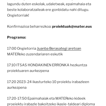
lagundu duten eskolak, udaletxeak, epaimahaia eta
beste kolaboratzaileak ere gonbidatu nahi ditugu.
Ongietorriak!
Konfirmazioa beharrezkoa:
proiektuak@mater.eus
Programa:
17:00 Ongietorria
Juanba Berasategi aretoan
MATEReko zuzendariaren eskutik
17:10 ITSAS HONDAKINEN ERRONKA hezkuntza
proiektuaren aurkezpena
17:20 2023-24 ikasturteko 10 proiektu irabazleen
aurkezpena
17:20-17:50 Epaimahaiak eta MATEReko kideek
proeiektu irabazle bakoitzeko ikasle-taldeari diploma