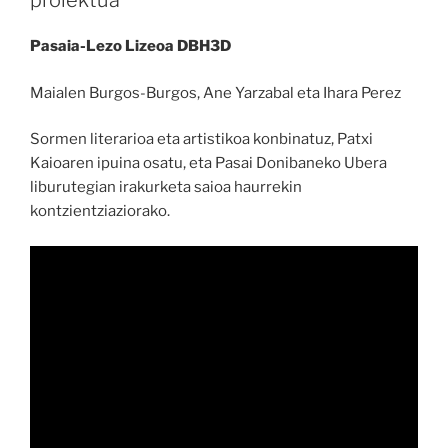
proiektua
Pasaia-Lezo Lizeoa DBH3D
Maialen Burgos-Burgos, Ane Yarzabal eta Ihara Perez
Sormen literarioa eta artistikoa konbinatuz, Patxi
Kaioaren ipuina osatu, eta Pasai Donibaneko Ubera
liburutegian irakurketa saioa haurrekin
kontzientziaziorako.