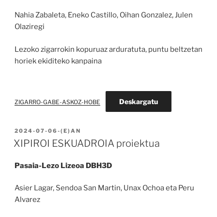
Nahia Zabaleta, Eneko Castillo, Oihan Gonzalez, Julen
Olaziregi
Lezoko zigarrokin kopuruaz arduratuta, puntu beltzetan
horiek ekiditeko kanpaina
Deskargatu
ZIGARRO-GABE-ASKOZ-HOBE
BIDALIA
2024-07-06
-(E)AN
XIPIROI ESKUADROIA proiektua
Pasaia-Lezo Lizeoa DBH3D
Asier Lagar, Sendoa San Martin, Unax Ochoa eta Peru
Alvarez