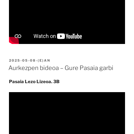
BIDALIA
2025-05-08
-(E)AN
Aurkezpen bideoa – Gure Pasaia garbi
Pasaia Lezo Lizeoa. 3B