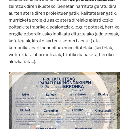
zeintzuk diren ikusteko. Benetan harrituta geratu dira
aurten atera diren proiektuengatik: kalitatearengatik,
murrizketa proiektu asko atera direlako (plastikozko
poltsak, tetrabrikak, edalontziak, jogurt poteak), herriko
eragile ezberdin asko inplikatu dituztelako (udaletxeak,
kafetegiak, kirol elkarteak, komertzioak…) eta
komunikazioari indar piloa eman diotelako (kartelak,
web-orriak, laburmetraiak, triptiko banaketa, herriko
aldizkariak …).