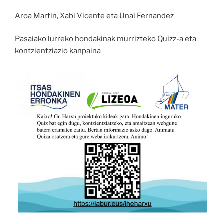
Aroa Martin, Xabi Vicente eta Unai Fernandez
Pasaiako lurreko hondakinak murrizteko Quizz-a eta
kontzientziazio kanpaina