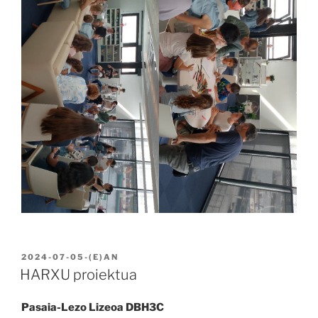
BIDALIA
2024-07-05
-(E)AN
HARXU proiektua
Pasaia-Lezo Lizeoa DBH3C