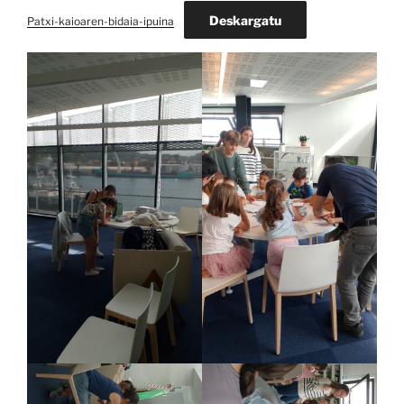
Deskargatu
Patxi-kaioaren-bidaia-ipuina