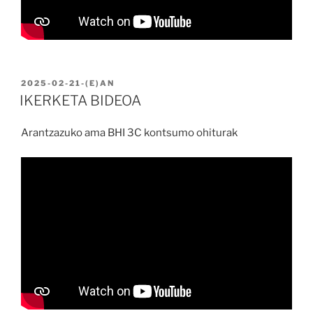
BIDALIA
2025-02-21
-(E)AN
IKERKETA BIDEOA
Arantzazuko ama BHI 3C kontsumo ohiturak