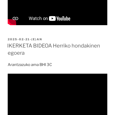
BIDALIA
2025-02-21
-(E)AN
IKERKETA BIDEOA Herriko hondakinen
egoera
Arantzazuko ama BHI 3C