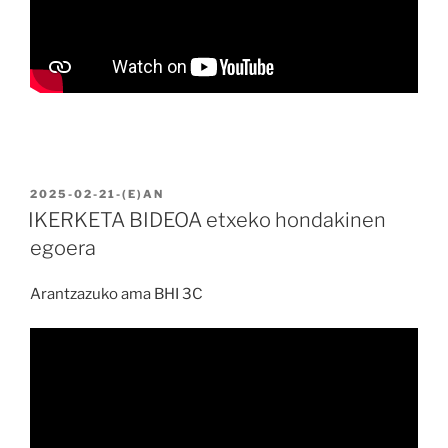
BIDALIA
2025-02-21
-(E)AN
IKERKETA BIDEOA etxeko hondakinen
egoera
Arantzazuko ama BHI 3C