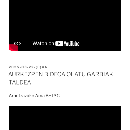
BIDALIA
2025-03-22
-(E)AN
AURKEZPEN BIDEOA OLATU GARBIAK
TALDEA
Arantzazuko Ama BHI 3C