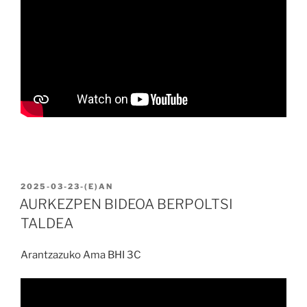
BIDALIA
2025-03-23
-(E)AN
AURKEZPEN BIDEOA BERPOLTSI
TALDEA
Arantzazuko Ama BHI 3C