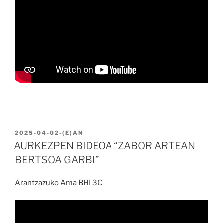
BIDALIA
2025-04-02
-(E)AN
AURKEZPEN BIDEOA “ZABOR ARTEAN
BERTSOA GARBI”
Arantzazuko Ama BHI 3C