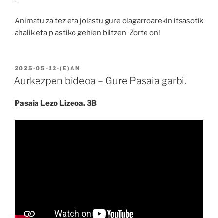
Animatu zaitez eta jolastu gure olagarroarekin itsasotik
ahalik eta plastiko gehien biltzen! Zorte on!
BIDALIA
2025-05-12
-(E)AN
Aurkezpen bideoa – Gure Pasaia garbi.
Pasaia Lezo Lizeoa. 3B