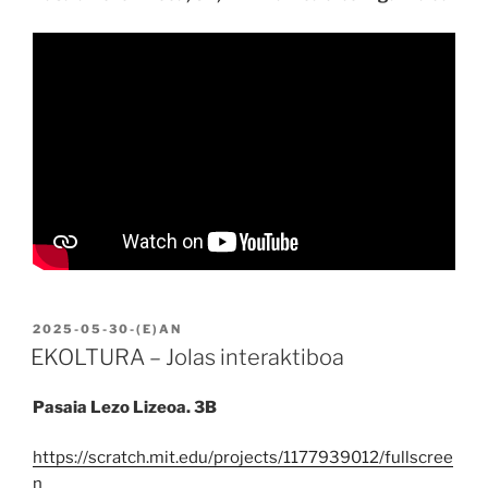
BIDALIA
2025-05-30
-(E)AN
EKOLTURA – Jolas interaktiboa
Pasaia Lezo Lizeoa. 3B
https://scratch.mit.edu/projects/1177939012/fullscree
n