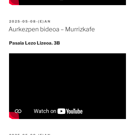
BIDALIA
2025-05-08
-(E)AN
Aurkezpen bideoa – Murrizkafe
Pasaia Lezo Lizeoa. 3B