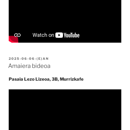
BIDALIA
2025-06-06
-(E)AN
Amaiera bideoa
Pasaia Lezo Lizeoa, 3B, Murrizkafe