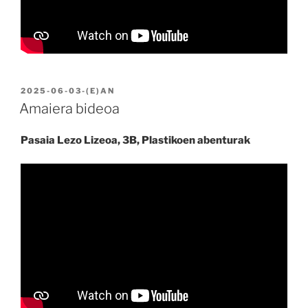
BIDALIA
2025-06-03
-(E)AN
Amaiera bideoa
Pasaia Lezo Lizeoa, 3B, Plastikoen abenturak