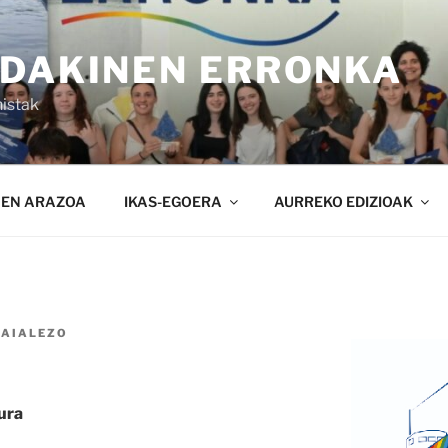
NDAKINEN ERRONKA
istak
NEN ARAZOA
IKAS-EGOERA
AURREKO EDIZIOAK
SAIALEZO
ura