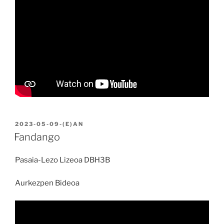
BIDALIA
2023-05-09
-(E)AN
Fandango
Pasaia-Lezo Lizeoa DBH3B
Aurkezpen Bideoa