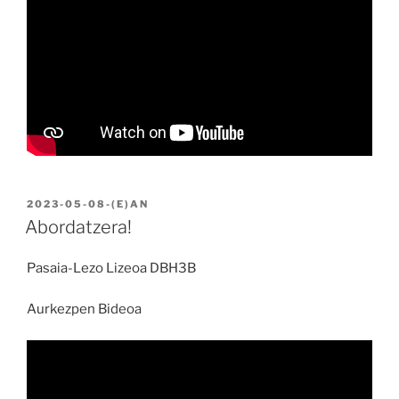
BIDALIA
2023-05-08
-(E)AN
Abordatzera!
Pasaia-Lezo Lizeoa DBH3B
Aurkezpen Bideoa