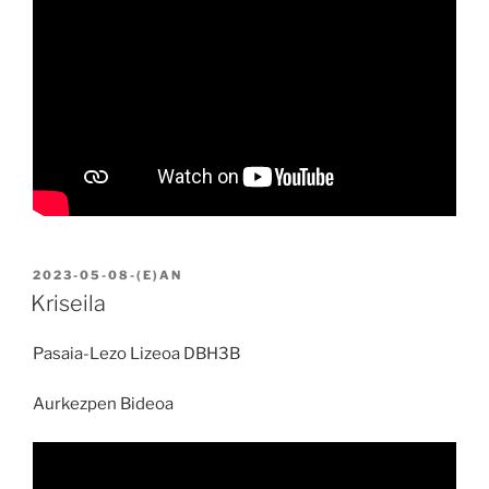
BIDALIA
2023-05-08
-(E)AN
Kriseila
Pasaia-Lezo Lizeoa DBH3B
Aurkezpen Bideoa