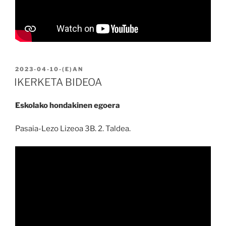
BIDALIA
2023-04-10
-(E)AN
IKERKETA BIDEOA
Eskolako hondakinen egoera
Pasaia-Lezo Lizeoa 3B. 2. Taldea.