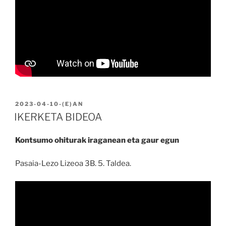
BIDALIA
2023-04-10
-(E)AN
IKERKETA BIDEOA
Kontsumo ohiturak iraganean eta gaur egun
Pasaia-Lezo Lizeoa 3B. 5. Taldea.