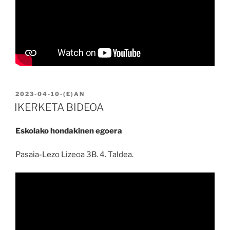
BIDALIA
2023-04-10
-(E)AN
IKERKETA BIDEOA
Eskolako hondakinen egoera
Pasaia-Lezo Lizeoa 3B. 4. Taldea.