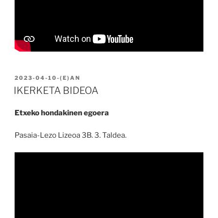
BIDALIA
2023-04-10
-(E)AN
IKERKETA BIDEOA
Etxeko hondakinen egoera
Pasaia-Lezo Lizeoa 3B. 3. Taldea.