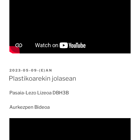
BIDALIA
2023-05-09
-(E)AN
Plastikoarekin jolasean
Pasaia-Lezo Lizeoa DBH3B
Aurkezpen Bideoa