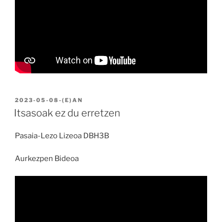
BIDALIA
2023-05-08
-(E)AN
Itsasoak ez du erretzen
Pasaia-Lezo Lizeoa DBH3B
Aurkezpen Bideoa