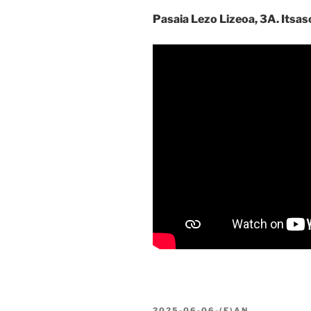
Pasaia Lezo Lizeoa, 3A. Itsas
BIDALIA
2025-06-06
-(E)AN