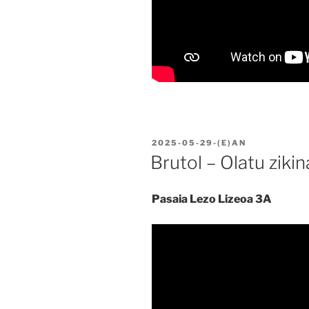
BIDALIA
2025-05-29
-(E)AN
Brutol – Olatu ziki
Pasaia Lezo Lizeoa 3A