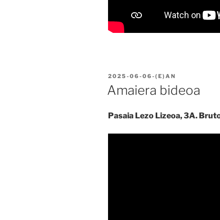
BIDALIA
2025-06-06
-(E)AN
Amaiera bideoa
Pasaia Lezo Lizeoa, 3A. Bruto