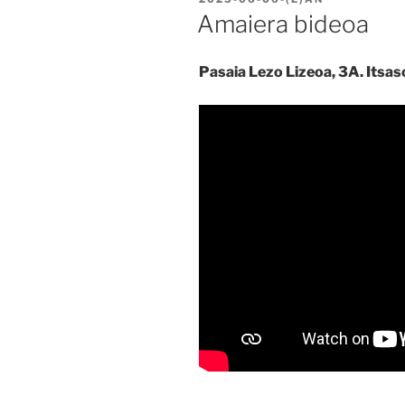
Amaiera bideoa
Pasaia Lezo Lizeoa, 3A. Itsas