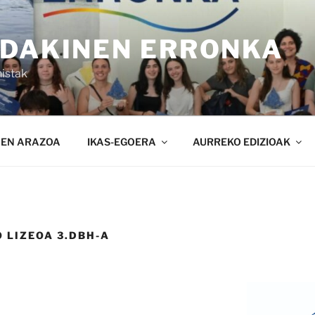
NDAKINEN ERRONKA
istak
NEN ARAZOA
IKAS-EGOERA
AURREKO EDIZIOAK
O LIZEOA 3.DBH-A