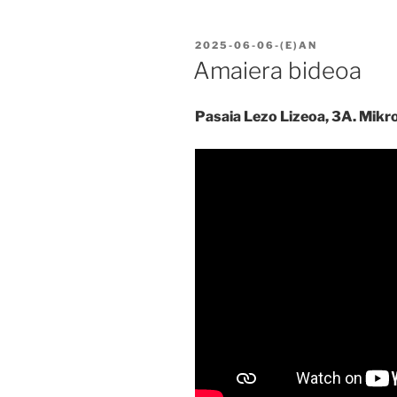
BIDALIA
2025-06-06
-(E)AN
Amaiera bideoa
Pasaia Lezo Lizeoa, 3A. Mikr