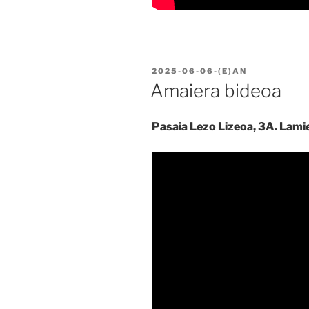
BIDALIA
2025-06-06
-(E)AN
Amaiera bideoa
Pasaia Lezo Lizeoa, 3A. Lami