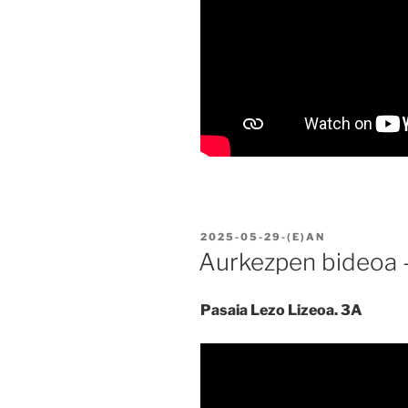
BIDALIA
2025-05-29
-(E)AN
Aurkezpen bideoa –
Pasaia Lezo Lizeoa. 3A