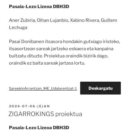
Pasaia-Lezo Lizeoa DBH3D
Aner Zubiria, Oihan Lujanbio, Xabino Rivera, Guillem
Lechuga
Pasai Donibanen itsasora hondakin gutxiago iristeko,
itsasertzean sareak jartzeko eskaera eta kanpaina
bultzatu dituzte. Proiektua oraindik bizirik dago,
oraindik ez baita sareak jartzea lortu.
Deskargatu
SareekinArrantzan_IHE_Udalarentzat-1
BIDALIA
2024-07-06
-(E)AN
ZIGARROKINGS proiektua
Pasaia-Lezo Lizeoa DBH3D