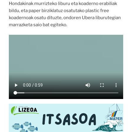
Hondakinak murrizteko liburu eta koaderno erabiliak
bildu, eta paper birziklatuz osatutako plastic free
koadernoak osatu dituzte, ondoren Ubera liburutegian
marrazketa saio bat egiteko.