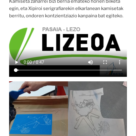
Kamiseta zaharrei bizi berria emateko horien bilketa
egin, eta Xipiroi serigrafiarekin elkarlanean kamisetak
berritu, ondoren kontzientziazio kanpaina bat egiteko.