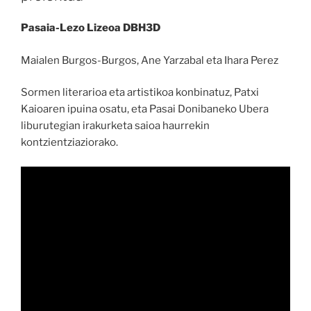
Pasaia-Lezo Lizeoa DBH3D
Maialen Burgos-Burgos, Ane Yarzabal eta Ihara Perez
Sormen literarioa eta artistikoa konbinatuz, Patxi
Kaioaren ipuina osatu, eta Pasai Donibaneko Ubera
liburutegian irakurketa saioa haurrekin
kontzientziaziorako.