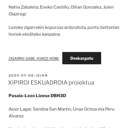
Nahia Zabaleta, Eneko Castillo, Oihan Gonzalez, Julen
Olaziregi
Lezoko zigarrokin kopuruaz arduratuta, puntu beltzetan
horiek ekiditeko kanpaina
Deskargatu
ZIGARRO-GABE-ASKOZ-HOBE
BIDALIA
2024-07-06
-(E)AN
XIPIROI ESKUADROIA proiektua
Pasaia-Lezo Lizeoa DBH3D
Asier Lagar, Sendoa San Martin, Unax Ochoa eta Peru
Alvarez