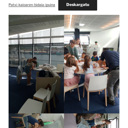
Deskargatu
Patxi-kaioaren-bidaia-ipuina