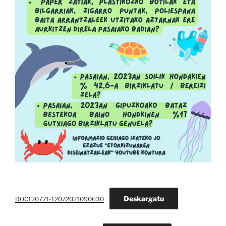
Deskargatu
DOC120721-12072021090630