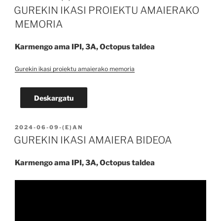
GUREKIN IKASI PROIEKTU AMAIERAKO
MEMORIA
Karmengo ama IPI, 3A, Octopus taldea
Gurekin ikasi proiektu amaierako memoria
Deskargatu
BIDALIA
2024-06-09
-(E)AN
GUREKIN IKASI AMAIERA BIDEOA
Karmengo ama IPI, 3A, Octopus taldea