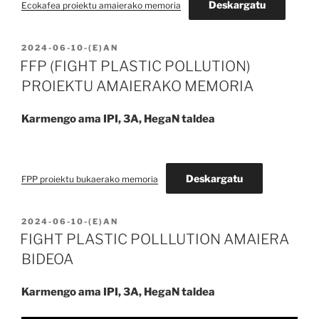
Deskargatu
Ecokafea proiektu amaierako memoria
BIDALIA
2024-06-10
-(E)AN
FFP (FIGHT PLASTIC POLLUTION)
PROIEKTU AMAIERAKO MEMORIA
Karmengo ama IPI, 3A, HegaN taldea
Deskargatu
FPP proiektu bukaerako memoria
BIDALIA
2024-06-10
-(E)AN
FIGHT PLASTIC POLLLUTION AMAIERA
BIDEOA
Karmengo ama IPI, 3A, HegaN taldea