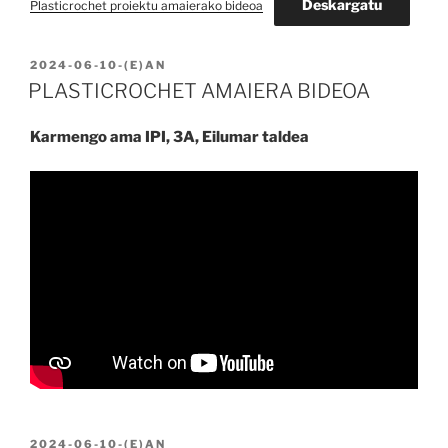
Deskargatu
Plasticrochet proiektu amaierako bideoa
BIDALIA
2024-06-10
-(E)AN
PLASTICROCHET AMAIERA BIDEOA
Karmengo ama IPI, 3A, Eilumar taldea
BIDALIA
2024-06-10
-(E)AN