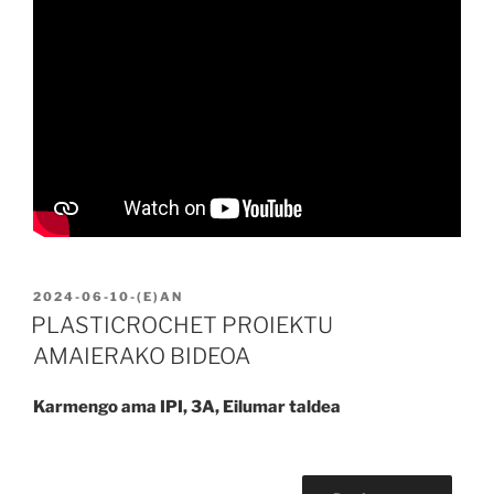
BIDALIA
2024-06-10
-(E)AN
PLASTICROCHET PROIEKTU
AMAIERAKO BIDEOA
Karmengo ama IPI, 3A, Eilumar taldea