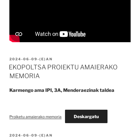
BIDALIA
2024-06-09
-(E)AN
EKOPOLTSA PROIEKTU AMAIERAKO
MEMORIA
Karmengo ama IPI, 3A, Menderaezinak taldea
Deskargatu
Proiketu amaierako memoria
BIDALIA
2024-06-09
-(E)AN