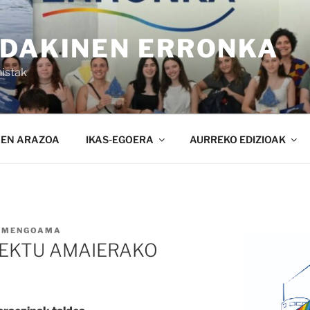
NDAKINEN ERRONKA
istak
NEN ARAZOA
IKAS-EGOERA
AURREKO EDIZIOAK
RMENGOAMA
EKTU AMAIERAKO