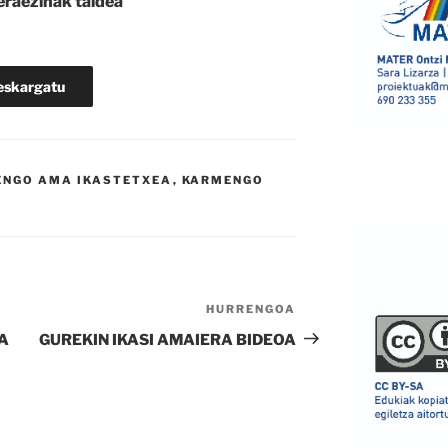
raezinak taldea
eskargatu
NGO AMA IKASTETXEA
,
KARMENGO
HURRENGOA
Hurrengo
bidalketa
A
GUREKIN IKASI AMAIERA BIDEOA