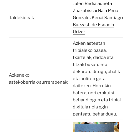
Julen Bedialauneta
Zuazubiscar
Naia Peña
Taldekideak
Gonzalez
Kenai Santiago
Buezas
Lide Esnaola
Urizar
Azken asteetan
tribialeko basea,
txartelak, dadoa eta
fitxak bukatu eta
dekoratu ditugu, ahalik
Azkeneko
eta politen gera
astekoberriak/aurrerapenak:
daitezen. Horrekin
batera, nori erakutsi
behar diogun eta tribial
digitala nola egin
pentsatu behar dugu.