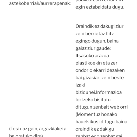
astekoberriak/aurrerapenak:
egin eztabaidatu dugu.
Oraindik ez dakugi ziur
zein berrietaz hitz
egingo dugun, baina
gaiaz ziur gaude:
Itsasoko arazoa
plastikoekin eta zer
ondorio ekarri dezaken
bai gizakiari zein beste
izaki
bizidunei.Informazioa
lortzeko bisitatu
ditugun zenbait web orri
(Momentuz honako
hauek ikusi ditugu baina
(Testuaz gain, argazkiaketa
oraindik ez dakigu
baloratuko dira)
zenbat edo zenbat gai