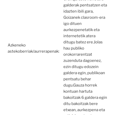
galderak pentsatzen eta
idazten ibili gara,
Goizanek clasroom-era
igo dituen
aurkezpenetatik eta
internetetik atera
ditugu batez ere.Jolas
Azkeneko
hau publiko
astekoberriak/aurrerapenak:
orokorrarentzat
zuzenduta dagoenez,
ezin ditugu edozein
galdera egin, publikoan
pentsatu behar
dugu.Gauza horrek
kontuan hartuta
bakoitzak 6 galdera egin
ditu bakoitzak bere
etxean, aurkezpena eta