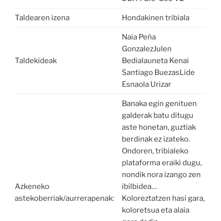
Taldearen izena
Hondakinen tribiala
Naia Peña
GonzalezJulen
Taldekideak
Bedialauneta Kenai
Santiago BuezasLide
Esnaola Urizar
Banaka egin genituen
galderak batu ditugu
aste honetan, guztiak
berdinak ez izateko.
Ondoren, tribialeko
plataforma eraiki dugu,
nondik nora izango zen
Azkeneko
ibilbidea…
astekoberriak/aurrerapenak:
Koloreztatzen hasi gara,
koloretsua eta alaia