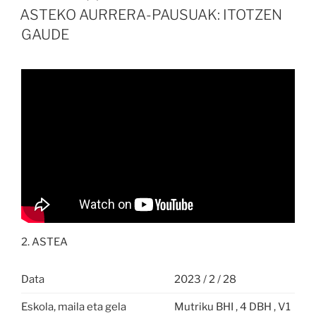
ASTEKO AURRERA-PAUSUAK: ITOTZEN
GAUDE
2. ASTEA
Data
2023 / 2 / 28
Eskola, maila eta gela
Mutriku BHI , 4 DBH , V1