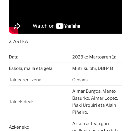
2. ASTEA
Data
2023ko Martoaren 1a
Eskola, maila eta gela
Mutriku bhi, DBH4B
Taldearen izena
Oceans
Aimar Burgoa, Manex
Basurko, Aimar Lopez,
Taldekideak
Iñaki Urquiri eta Alain
Piñeiro.
Azken astean gure
Azkeneko
podkastean zertaz hitz