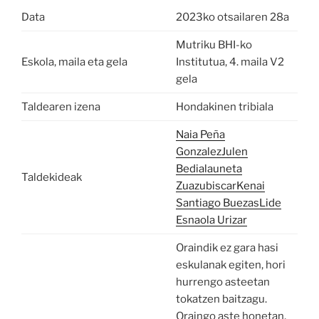
Data
2023ko otsailaren 28a
Mutriku BHI-ko
Eskola, maila eta gela
Institutua, 4. maila V2
gela
Taldearen izena
Hondakinen tribiala
Naia Peña
Gonzalez
Julen
Bedialauneta
Taldekideak
Zuazubiscar
Kenai
Santiago Buezas
Lide
Esnaola Urizar
Oraindik ez gara hasi
eskulanak egiten, hori
hurrengo asteetan
tokatzen baitzagu.
Oraingo aste honetan,