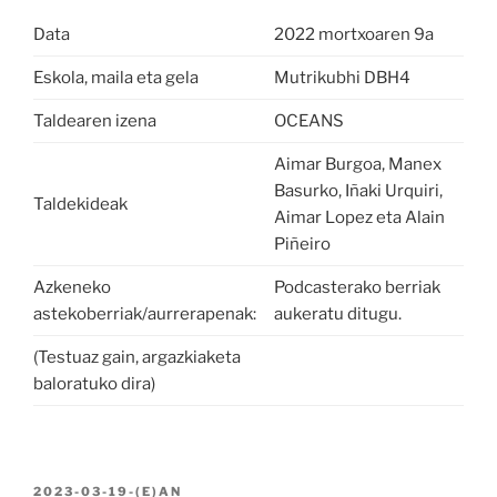
Data
2022 mortxoaren 9a
Eskola, maila eta gela
Mutrikubhi DBH4
Taldearen izena
OCEANS
Aimar Burgoa, Manex
Basurko, Iñaki Urquiri,
Taldekideak
Aimar Lopez eta Alain
Piñeiro
Azkeneko
Podcasterako berriak
astekoberriak/aurrerapenak:
aukeratu ditugu.
(Testuaz gain, argazkiaketa
baloratuko dira)
BIDALIA
2023-03-19
-(E)AN