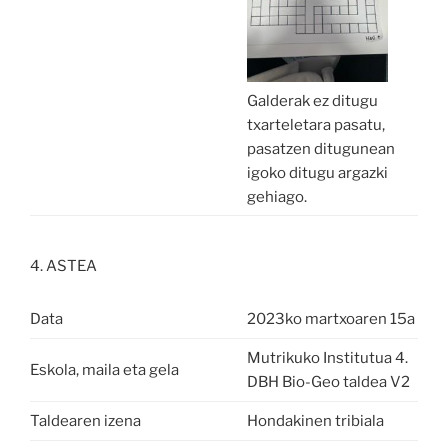
Galderak ez ditugu
txarteletara pasatu,
pasatzen ditugunean
igoko ditugu argazki
gehiago.
4. ASTEA
Data
2023ko martxoaren 15a
Mutrikuko Institutua 4.
Eskola, maila eta gela
DBH Bio-Geo taldea V2
Taldearen izena
Hondakinen tribiala