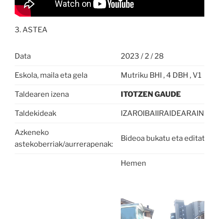
3. ASTEA
Data
2023 / 2 / 28
Eskola, maila eta gela
Mutriku BHI , 4 DBH , V1
Taldearen izena
ITOTZEN GAUDE
Taldekideak
IZAROIBAIIRAIDEARAINOR
Azkeneko
Bideoa bukatu eta editatu
astekoberriak/aurrerapenak:
Hemen