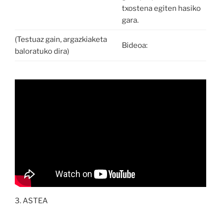
txostena egiten hasiko
gara.
(Testuaz gain, argazkiaketa
Bideoa:
baloratuko dira)
3. ASTEA