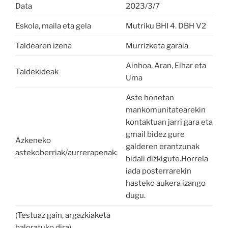
Data
2023/3/7
Eskola, maila eta gela
Mutriku BHI 4. DBH V2
Taldearen izena
Murrizketa garaia
Ainhoa, Aran, Eihar eta
Taldekideak
Uma
Aste honetan
mankomunitatearekin
kontaktuan jarri gara eta
gmail bidez gure
Azkeneko
galderen erantzunak
astekoberriak/aurrerapenak:
bidali dizkigute.Horrela
iada posterrarekin
hasteko aukera izango
dugu.
(Testuaz gain, argazkiaketa
baloratuko dira)