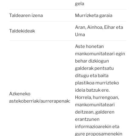
gela
Taldearen izena
Murrizketa garaia
Aran, Ainhoa, Eihar eta
Taldekideak
Uma
Aste honetan
mankomunitateari egin
behar dizkiogun
galderak pentsatu
ditugu eta baita
plastikoa murrizteko
ideia batzuk ere.
Azkeneko
Horrela, hurrengoan,
astekoberriak/aurrerapenak:
mankomunitateari
deitzean, galderen
erantzunen
informazioarekin eta
gure proposamenekin