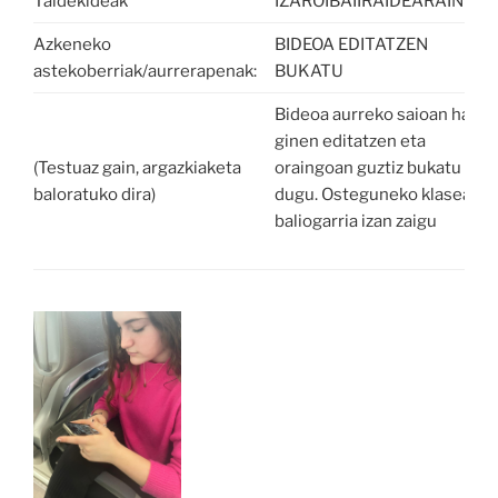
Taldekideak
IZAROIBAIIRAIDEARAINOR
Azkeneko
BIDEOA EDITATZEN
astekoberriak/aurrerapenak:
BUKATU
Bideoa aurreko saioan hasi
ginen editatzen eta
(Testuaz gain, argazkiaketa
oraingoan guztiz bukatu
baloratuko dira)
dugu. Osteguneko klasea
baliogarria izan zaigu