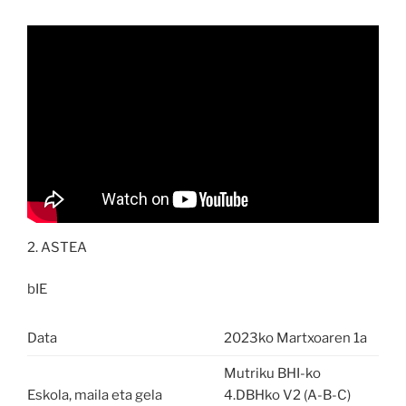
2. ASTEA
bIE
Data
2023ko Martxoaren 1a
Mutriku BHI-ko
Eskola, maila eta gela
4.DBHko V2 (A-B-C)