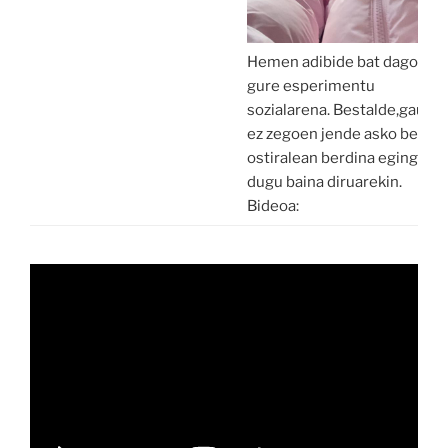
Hemen adibide bat dago
gure esperimentu
sozialarena. Bestalde,gaur
ez zegoen jende asko beraz
ostiralean berdina egingo
dugu baina diruarekin.
Bideoa: