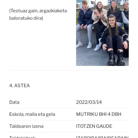
(Testuaz gain, argazkiaketa
baloratuko dira)
4. ASTEA
Data
2022/03/14
Eskola, maila eta gela
MUTRIKU BHI 4 DBH
Taldearen izena
ITOTZEN GAUDE