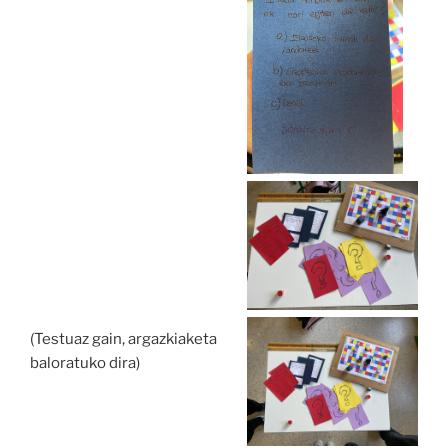
(Testuaz gain, argazkiaketa
baloratuko dira)