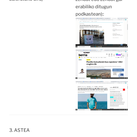
erabiliko ditugun
podkastean)::
3. ASTEA