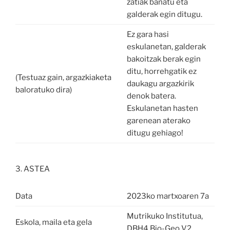
zatiak banatu eta
galderak egin ditugu.
Ez gara hasi
eskulanetan, galderak
bakoitzak berak egin
ditu, horrehgatik ez
(Testuaz gain, argazkiaketa
daukagu argazkirik
baloratuko dira)
denok batera.
Eskulanetan hasten
garenean aterako
ditugu gehiago!
3. ASTEA
Data
2023ko martxoaren 7a
Mutrikuko Institutua,
Eskola, maila eta gela
DBH4 Bio-Geo V2