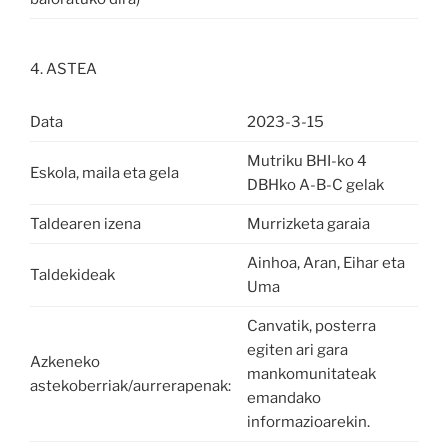
4. ASTEA
Data
2023-3-15
Mutriku BHI-ko 4
Eskola, maila eta gela
DBHko A-B-C gelak
Taldearen izena
Murrizketa garaia
Ainhoa, Aran, Eihar eta
Taldekideak
Uma
Canvatik, posterra
egiten ari gara
Azkeneko
mankomunitateak
astekoberriak/aurrerapenak:
emandako
informazioarekin.