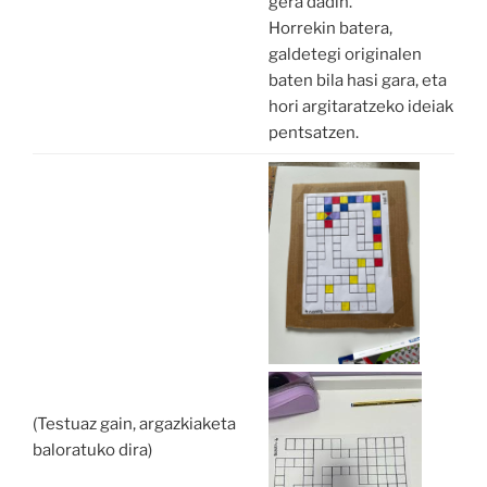
gera dadin.
Horrekin batera,
galdetegi originalen
baten bila hasi gara, eta
hori argitaratzeko ideiak
pentsatzen.
(Testuaz gain, argazkiaketa
baloratuko dira)