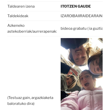
Taldearen izena
ITOTZEN GAUDE
Taldekideak
IZAROIBAIIRAIDEARAINOR
Azkeneko
bideoa grabatu ( ia guztia )
astekoberriak/aurrerapenak:
(Testuaz gain, argazkiaketa
baloratuko dira)