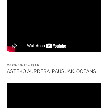
BIDALIA
2023-03-19
-(E)AN
ASTEKO AURRERA-PAUSUAK: OCEANS