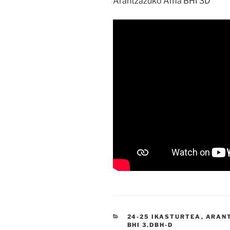
Arantzazuko Ama BHI 3D
KATEGORIAK
24-25 IKASTURTEA
,
ARAN
BHI 3.DBH-D