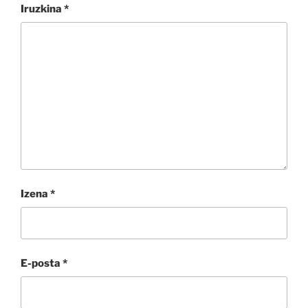
Iruzkina
*
Izena
*
E-posta
*