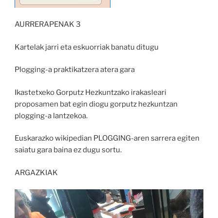
AURRERAPENAK 3
Kartelak jarri eta eskuorriak banatu ditugu
Plogging-a praktikatzera atera gara
Ikastetxeko Gorputz Hezkuntzako irakasleari
proposamen bat egin diogu gorputz hezkuntzan
plogging-a lantzekoa.
Euskarazko wikipedian PLOGGING-aren sarrera egiten
saiatu gara baina ez dugu sortu.
ARGAZKIAK