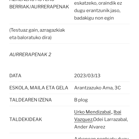
eskatzeko, oraindik ez
BERRIAK/AURRERAPENAK
dugu erantzunik jaso,
badakigu non egin
(Testuaz gain, azragazkiak
eta baloratuko dira)
AURRERAPENAK 2
DATA
2023/03/13
ESKOLA, MAILA ETA GELA
Arantzazuko Ama, 3C
TALDEAREN IZENA
B plog
Urko Mendizabal
,,
Ibai
TALDEKIDEAK
Vazquez
,Odei Larrazabal,
Ander Alvarez