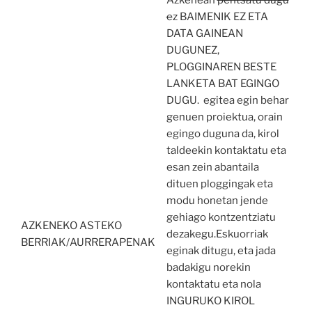
Azkenean
pentsatu dugu
e
z BAIMENIK EZ ETA
DATA GAINEAN
DUGUNEZ,
PLOGGINAREN BESTE
LANKETA BAT EGINGO
DUGU. egitea egin behar
genuen proiektua, orain
egingo duguna da, kirol
taldeekin kontaktatu eta
esan zein abantaila
dituen ploggingak eta
modu honetan jende
gehiago kontzentziatu
AZKENEKO ASTEKO
dezakegu.Eskuorriak
BERRIAK/AURRERAPENAK
eginak ditugu, eta jada
badakigu norekin
kontaktatu eta nola
INGURUKO KIROL