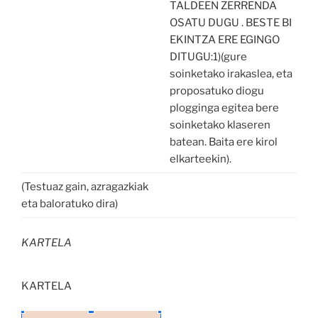
TALDEEN ZERRENDA
OSATU DUGU . BESTE BI
EKINTZA ERE EGINGO
DITUGU:1)(gure
soinketako irakaslea, eta
proposatuko diogu
plogginga egitea bere
soinketako klaseren
batean. Baita ere kirol
elkarteekin).
(Testuaz gain, azragazkiak
eta baloratuko dira)
KARTELA
KARTELA