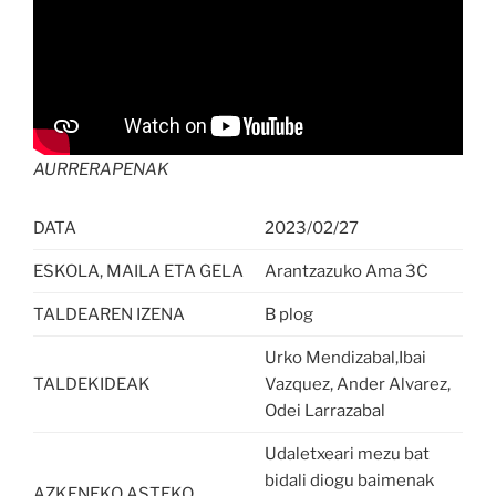
AURRERAPENAK
DATA
2023/02/27
ESKOLA, MAILA ETA GELA
Arantzazuko Ama 3C
TALDEAREN IZENA
B plog
Urko Mendizabal,Ibai
TALDEKIDEAK
Vazquez, Ander Alvarez,
Odei Larrazabal
Udaletxeari mezu bat
bidali diogu baimenak
AZKENEKO ASTEKO