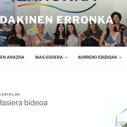
NDAKINEN ERRONKA
istak
NEN ARAZOA
IKAS-EGOERA
AURREKO EDIZIOAK
LERIALDE
siera bideoa