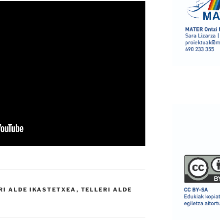
RI ALDE IKASTETXEA
,
TELLERI ALDE