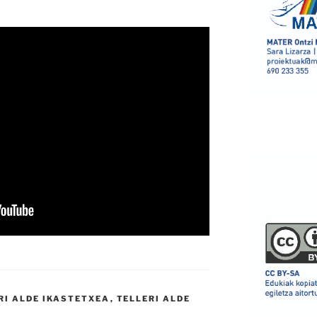
RI ALDE IKASTETXEA
,
TELLERI ALDE