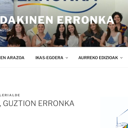
NDAKINEN ERRONKA
istak
NEN ARAZOA
IKAS-EGOERA
AURREKO EDIZIOAK
LERIALDE
, GUZTION ERRONKA