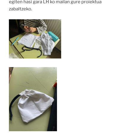
egiten hasi gara LH ko mailan gure proiektua
zabaltzeko.