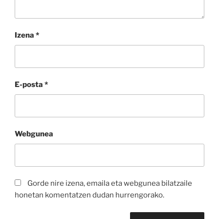
Izena
*
E-posta
*
Webgunea
Gorde nire izena, emaila eta webgunea bilatzaile
honetan komentatzen dudan hurrengorako.