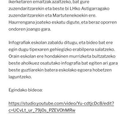
ikerketaren emaitzak azaltzeko, bat gure
zuzendaritzarekin eta beste bi LHko Astigarragako
zuzendaritzarekin eta Martutenekoekin ere.
Haurrengana joateko eskatu digute, eta beraz oporren
ondoren joango gara.
Infografiak eskolan zabaldu ditugu, eta bideo bat ere
egin dugu tipexaren gehiegizko erabilpena salatzeko.
Orain eskolan ere hondakinen murrizketa bultzatzeko
beste aholkuez osatutako infografia bat egiten ari gara
beste guztiarekin batera eskolako egoera hobetzen
laguntzeko.
Egindako bideoa:
https://studio.youtube.com/video/Yu-cdtjcDc8/edit?
c=UCvLt_ur_79j0s_PZEVOhMRw