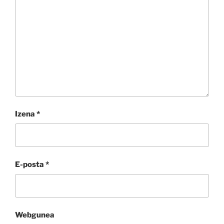
Izena
*
E-posta
*
Webgunea