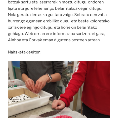
batzuk sartu eta laserrarekin moztu ditugu, ondoren
lijatu eta gure lehenengo belarritakoak egin ditugu.
Nola geratu den asko gustatu zaigu. Sobratu den zatia
hurrengo egunean erabiliko dugu, eta beste koloretako
xaflak ere egingo ditugu, eta horiekin belarritako
gehiago. Web orrian ere informazioa sartzen ari gara,
Ainhoa eta Gorkak eman digutena besteen artean.
Nahsketak egiten: