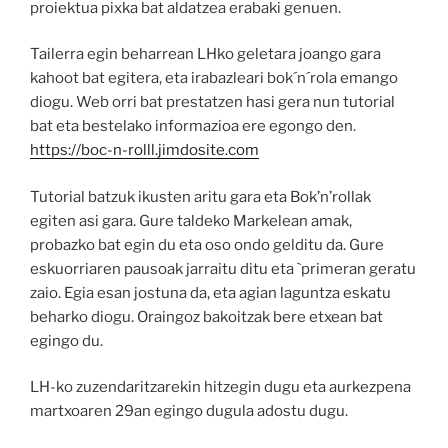
proiektua pixka bat aldatzea erabaki genuen.
Tailerra egin beharrean LHko geletara joango gara
kahoot bat egitera, eta irabazleari bok´n´rola emango
diogu. Web orri bat prestatzen hasi gera nun tutorial
bat eta bestelako informazioa ere egongo den.
https://boc-n-rolll.jimdosite.com
Tutorial batzuk ikusten aritu gara eta Bok’n’rollak
egiten asi gara. Gure taldeko Markelean amak,
probazko bat egin du eta oso ondo gelditu da. Gure
eskuorriaren pausoak jarraitu ditu eta `primeran geratu
zaio. Egia esan jostuna da, eta agian laguntza eskatu
beharko diogu. Oraingoz bakoitzak bere etxean bat
egingo du.
LH-ko zuzendaritzarekin hitzegin dugu eta aurkezpena
martxoaren 29an egingo dugula adostu dugu.