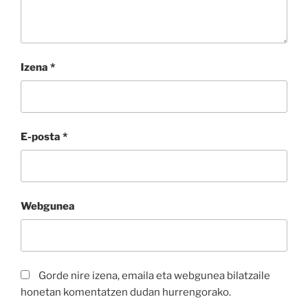
Izena
*
E-posta
*
Webgunea
Gorde nire izena, emaila eta webgunea bilatzaile
honetan komentatzen dudan hurrengorako.