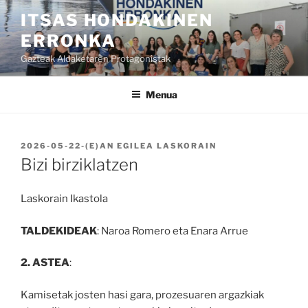
Joan
ITSAS HONDAKINEN
edukira
ERRONKA
Gazteak Aldaketaren Protagonistak
Menua
BIDALIA
2026-05-22
-(E)AN
EGILEA
LASKORAIN
Bizi birziklatzen
Laskorain Ikastola
TALDEKIDEAK
: Naroa Romero eta Enara Arrue
2. ASTEA
:
Kamisetak josten hasi gara, prozesuaren argazkiak