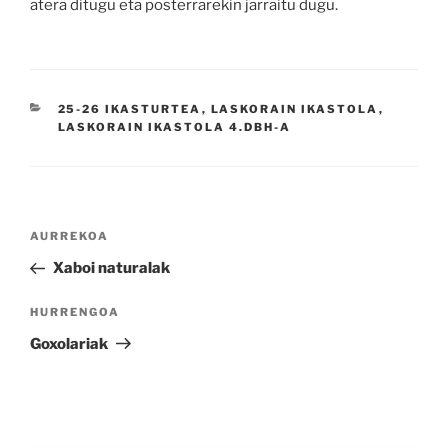
atera ditugu eta posterrarekin jarraitu dugu.
KATEGORIAK
25-26 IKASTURTEA
,
LASKORAIN IKASTOLA
,
LASKORAIN IKASTOLA 4.DBH-A
Bidalketetan
Aurreko
AURREKOA
zehar
bidalketa
Xaboi naturalak
nabigatu
Hurrengo
HURRENGOA
bidalketa
Goxolariak