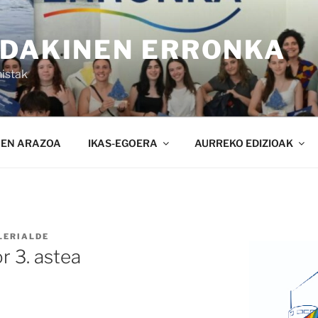
NDAKINEN ERRONKA
istak
NEN ARAZOA
IKAS-EGOERA
AURREKO EDIZIOAK
LERIALDE
r 3. astea