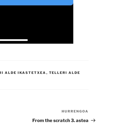
RI ALDE IKASTETXEA
,
TELLERI ALDE
HURRENGOA
Hurrengo
bidalketa
From the scratch 3. astea