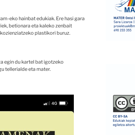
am-eko hainbat edukiak. Ere hasi gara
riek, betionara eta kaleko zenbait
 kozienziatzeko plastikori buruz.
za egin du kartel bat igotzeko
u tellerialde eta mater.