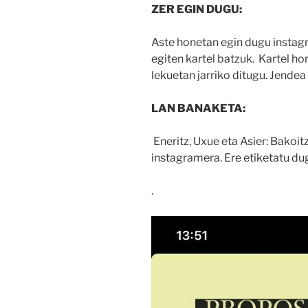
ZER EGIN DUGU:
Aste honetan egin dugu instagr
egiten kartel batzuk. Kartel ho
lekuetan jarriko ditugu. Jendea
LAN BANAKETA:
Eneritz, Uxue eta Asier: Bakoit
instagramera. Ere etiketatu dug
.