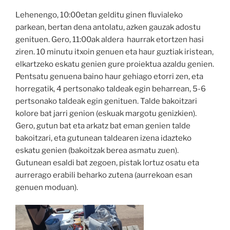
Lehenengo, 10:00etan gelditu ginen fluvialeko
parkean, bertan dena antolatu, azken gauzak adostu
genituen. Gero, 11:00ak aldera haurrak etortzen hasi
ziren. 10 minutu itxoin genuen eta haur guztiak iristean,
elkartzeko eskatu genien gure proiektua azaldu genien.
Pentsatu genuena baino haur gehiago etorri zen, eta
horregatik, 4 pertsonako taldeak egin beharrean, 5-6
pertsonako taldeak egin genituen. Talde bakoitzari
kolore bat jarri genion (eskuak margotu genizkien).
Gero, gutun bat eta arkatz bat eman genien talde
bakoitzari, eta gutunean taldearen izena idazteko
eskatu genien (bakoitzak berea asmatu zuen).
Gutunean esaldi bat zegoen, pistak lortuz osatu eta
aurrerago erabili beharko zutena (aurrekoan esan
genuen moduan).