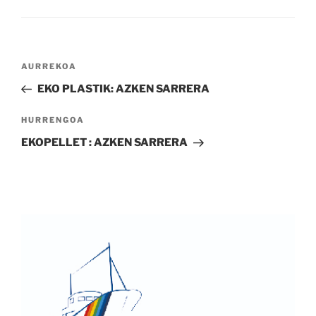
Bidalketetan
Aurreko
AURREKOA
zehar
bidalketa
EKO PLASTIK: AZKEN SARRERA
nabigatu
Hurrengo
HURRENGOA
bidalketa
EKOPELLET : AZKEN SARRERA