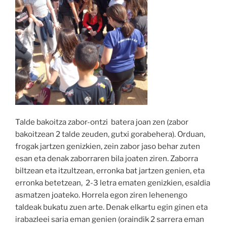
Talde bakoitza zabor-ontzi batera joan zen (zabor
bakoitzean 2 talde zeuden, gutxi gorabehera). Orduan,
frogak jartzen genizkien, zein zabor jaso behar zuten
esan eta denak zaborraren bila joaten ziren. Zaborra
biltzean eta itzultzean, erronka bat jartzen genien, eta
erronka betetzean, 2-3 letra ematen genizkien, esaldia
asmatzen joateko. Horrela egon ziren lehenengo
taldeak bukatu zuen arte. Denak elkartu egin ginen eta
irabazleei saria eman genien (oraindik 2 sarrera eman