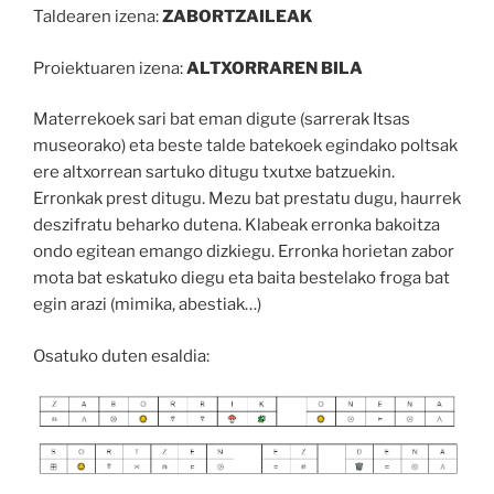
Taldearen izena:
ZABORTZAILEAK
Proiektuaren izena:
ALTXORRAREN BILA
Materrekoek sari bat eman digute (sarrerak Itsas
museorako) eta beste talde batekoek egindako poltsak
ere altxorrean sartuko ditugu txutxe batzuekin.
Erronkak prest ditugu. Mezu bat prestatu dugu, haurrek
deszifratu beharko dutena. Klabeak erronka bakoitza
ondo egitean emango dizkiegu. Erronka horietan zabor
mota bat eskatuko diegu eta baita bestelako froga bat
egin arazi (mimika, abestiak…)
Osatuko duten esaldia: