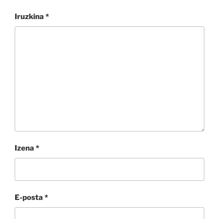
Iruzkina
*
Izena
*
E-posta
*