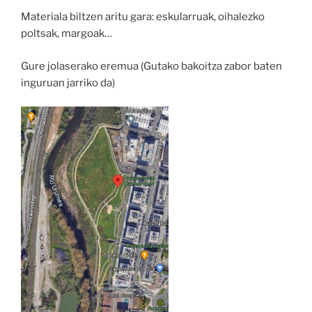
Materiala biltzen aritu gara: eskularruak, oihalezko
poltsak, margoak…
Gure jolaserako eremua (Gutako bakoitza zabor baten
inguruan jarriko da)