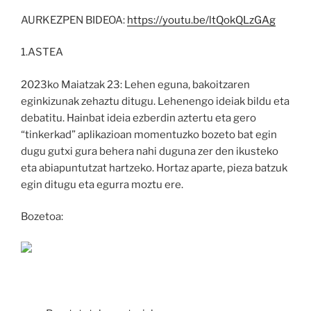
AURKEZPEN BIDEOA:
https://youtu.be/ltQokQLzGAg
1.ASTEA
2023ko Maiatzak 23: Lehen eguna, bakoitzaren
eginkizunak zehaztu ditugu. Lehenengo ideiak bildu eta
debatitu. Hainbat ideia ezberdin aztertu eta gero
“tinkerkad” aplikazioan momentuzko bozeto bat egin
dugu gutxi gura behera nahi duguna zer den ikusteko
eta abiapuntutzat hartzeko. Hortaz aparte, pieza batzuk
egin ditugu eta egurra moztu ere.
Bozetoa: