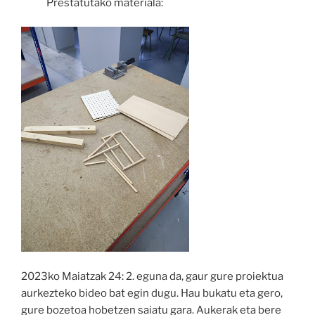
Prestatutako materiala:
2023ko Maiatzak 24: 2. eguna da, gaur gure proiektua
aurkezteko bideo bat egin dugu. Hau bukatu eta gero,
gure bozetoa hobetzen saiatu gara. Aukerak eta bere