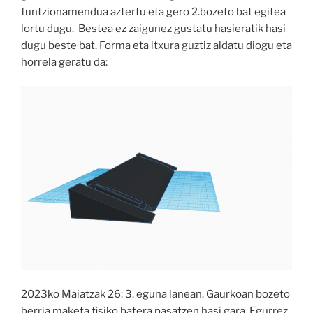
funtzionamendua aztertu eta gero 2.bozeto bat egitea
lortu dugu. Bestea ez zaigunez gustatu hasieratik hasi
dugu beste bat. Forma eta itxura guztiz aldatu diogu eta
horrela geratu da:
2023ko Maiatzak 26: 3. eguna lanean. Gaurkoan bozeto
berria maketa fisiko batera pasatzen hasi gara. Egurrez