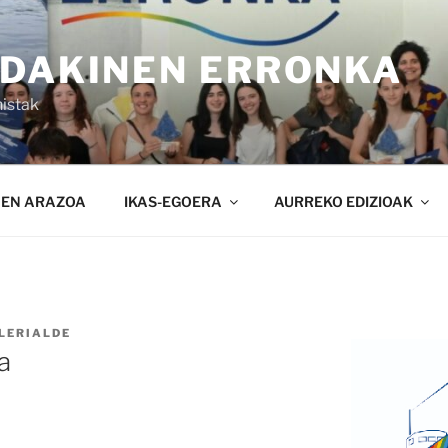
NDAKINEN ERRONKA
istak
NEN ARAZOA
IKAS-EGOERA
AURREKO EDIZIOAK
LERIALDE
a