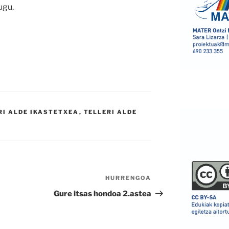
ugu.
RI ALDE IKASTETXEA
,
TELLERI ALDE
HURRENGOA
Hurrengo
bidalketa
Gure itsas hondoa 2.astea