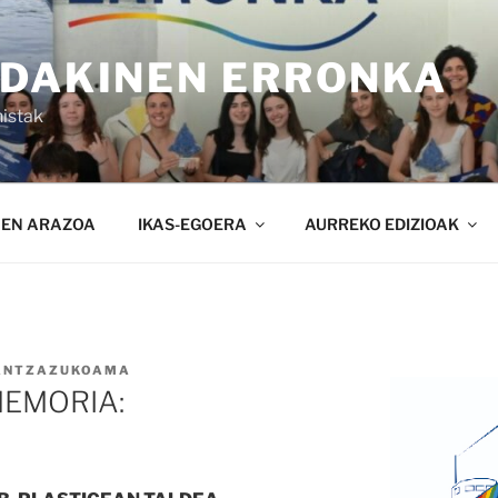
NDAKINEN ERRONKA
istak
NEN ARAZOA
IKAS-EGOERA
AURREKO EDIZIOAK
ANTZAZUKOAMA
EMORIA: