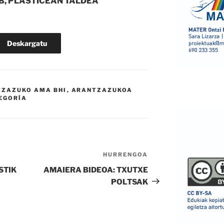
B, PLASTICEAN TALDEA
Deskargatu
ZAZUKO AMA BHI
,
ARANTZAZUKOA
TEGORÍA
HURRENGOA
Hurrengo
bidalketa
STIK
AMAIERA BIDEOA: TXUTXE
POLTSAK