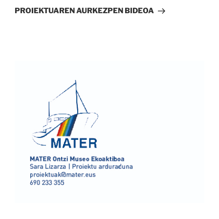
bidalketa
PROIEKTUAREN AURKEZPEN BIDEOA