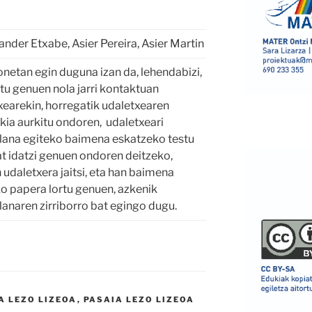
ander Etxabe, Asier Pereira, Asier Martin
onetan egin duguna izan da, lehendabizi,
tu genuen nola jarri kontaktuan
xearekin, horregatik udaletxearen
ia aurkitu ondoren, udaletxeari
ana egiteko baimena eskatzeko testu
bat idatzi genuen ondoren deitzeko,
 udaletxera jaitsi, eta han baimena
ko papera lortu genuen, azkenik
anaren zirriborro bat egingo dugu.
A LEZO LIZEOA
,
PASAIA LEZO LIZEOA