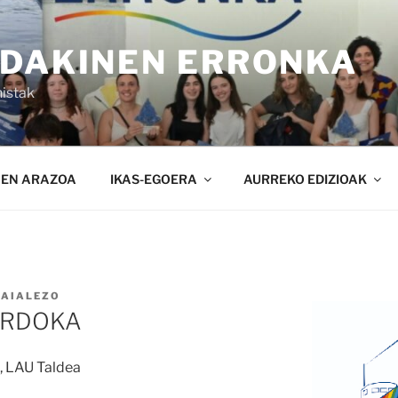
NDAKINEN ERRONKA
istak
NEN ARAZOA
IKAS-EGOERA
AURREKO EDIZIOAK
SAIALEZO
ORDOKA
 LAU Taldea