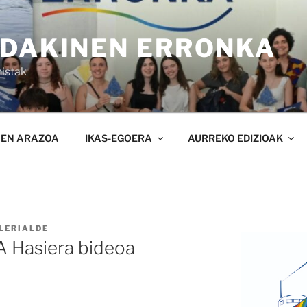
NDAKINEN ERRONKA
istak
NEN ARAZOA
IKAS-EGOERA
AURREKO EDIZIOAK
LERIALDE
Hasiera bideoa