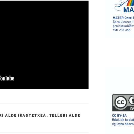
RI ALDE IKASTETXEA
,
TELLERI ALDE