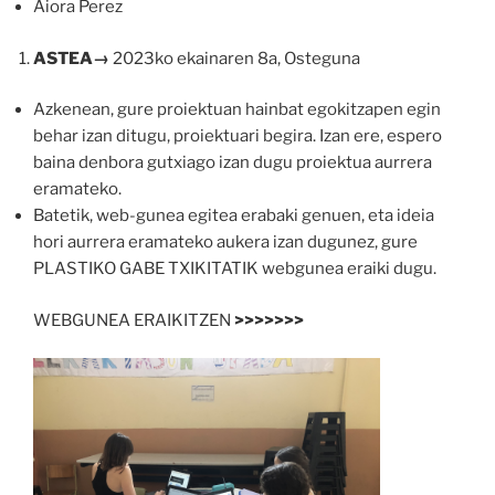
Aiora Perez
ASTEA→
2023ko ekainaren 8a, Osteguna
Azkenean, gure proiektuan hainbat egokitzapen egin
behar izan ditugu, proiektuari begira. Izan ere, espero
baina denbora gutxiago izan dugu proiektua aurrera
eramateko.
Batetik, web-gunea egitea erabaki genuen, eta ideia
hori aurrera eramateko aukera izan dugunez, gure
PLASTIKO GABE TXIKITATIK webgunea eraiki dugu.
WEBGUNEA ERAIKITZEN
>>>>>>>