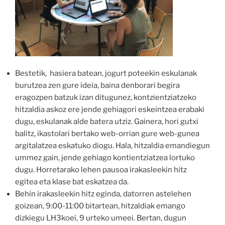
Bestetik, hasiera batean, jogurt poteekin eskulanak
burutzea zen gure ideia, baina denborari begira
eragozpen batzuk izan ditugunez, kontzientziatzeko
hitzaldia askoz ere jende gehiagori eskeintzea erabaki
dugu, eskulanak alde batera utziz. Gainera, hori gutxi
balitz, ikastolari bertako web-orrian gure web-gunea
argitalatzea eskatuko diogu. Hala, hitzaldia emandiegun
ummez gain, jende gehiago kontientziatzea lortuko
dugu. Horretarako lehen pausoa irakasleekin hitz
egitea eta klase bat eskatzea da.
Behin irakasleekin hitz eginda, datorren astelehen
goizean, 9:00-11:00 bitartean, hitzaldiak emango
dizkiegu LH3koei, 9 urteko umeei. Bertan, dugun