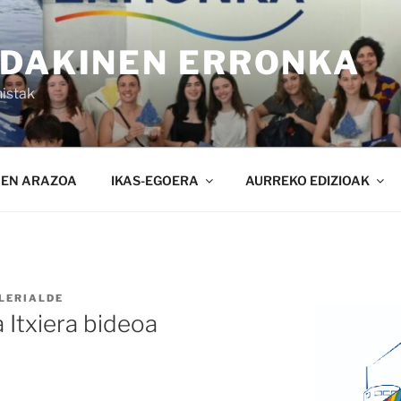
NDAKINEN ERRONKA
istak
NEN ARAZOA
IKAS-EGOERA
AURREKO EDIZIOAK
LERIALDE
Itxiera bideoa