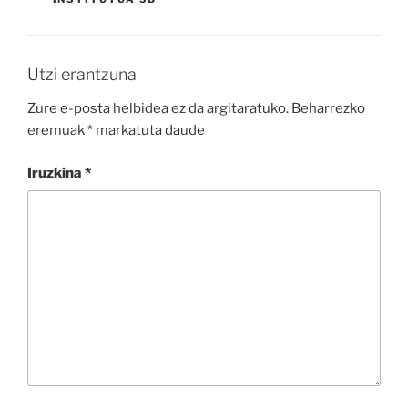
Utzi erantzuna
Zure e-posta helbidea ez da argitaratuko.
Beharrezko
eremuak
*
markatuta daude
Iruzkina
*