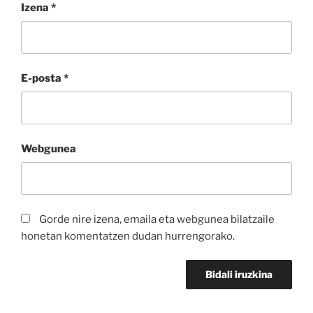
Izena
*
E-posta
*
Webgunea
Gorde nire izena, emaila eta webgunea bilatzaile
honetan komentatzen dudan hurrengorako.