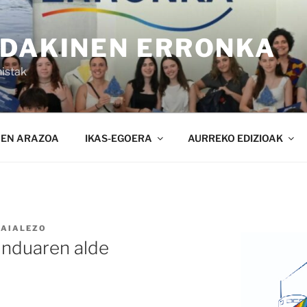
NDAKINEN ERRONKA
istak
NEN ARAZOA
IKAS-EGOERA
AURREKO EDIZIOAK
SAIALEZO
unduaren alde