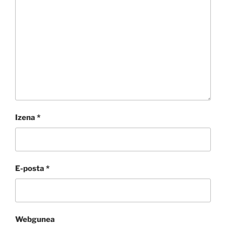
Izena
*
E-posta
*
Webgunea