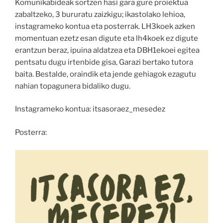
Komunikabideak sortzen hasi gara gure proiektua
zabaltzeko, 3 bururatu zaizkigu; ikastolako lehioa,
instagrameko kontua eta posterrak. LH3koek azken
momentuan ezetz esan digute eta lh4koek ez digute
erantzun beraz, ipuina aldatzea eta DBH1ekoei egitea
pentsatu dugu irtenbide gisa, Garazi bertako tutora
baita. Bestalde, oraindik eta jende gehiagok ezagutu
nahian topagunera bidaliko dugu.
Instagrameko kontua: itsasoraez_mesedez
Posterra: