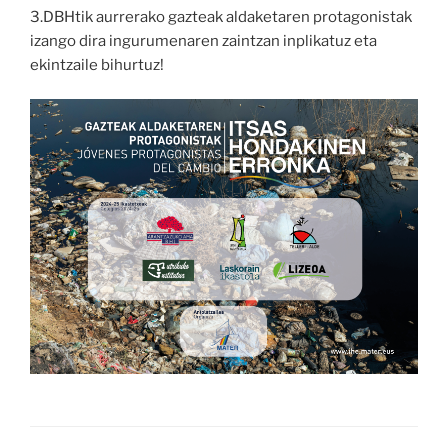
3.DBHtik aurrerako gazteak aldaketaren protagonistak
izango dira ingurumenaren zaintzan inplikatuz eta
ekintzaile bihurtuz!