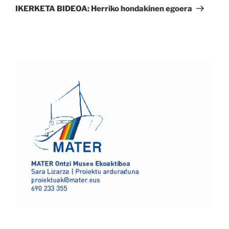
bidalketa
IKERKETA BIDEOA: Herriko hondakinen egoera