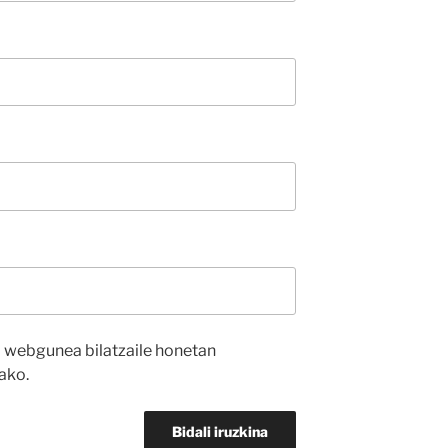
a webgunea bilatzaile honetan
ako.