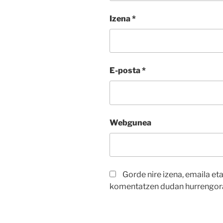
Izena
*
E-posta
*
Webgunea
Gorde nire izena, emaila et
komentatzen dudan hurrengor