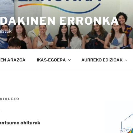
NDAKINEN ERRONKA
istak
NEN ARAZOA
IKAS-EGOERA
AURREKO EDIZIOAK
AIALEZO
A
ontsumo ohiturak