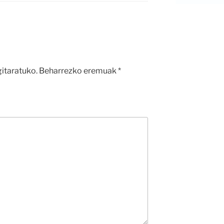
gitaratuko.
Beharrezko eremuak
*