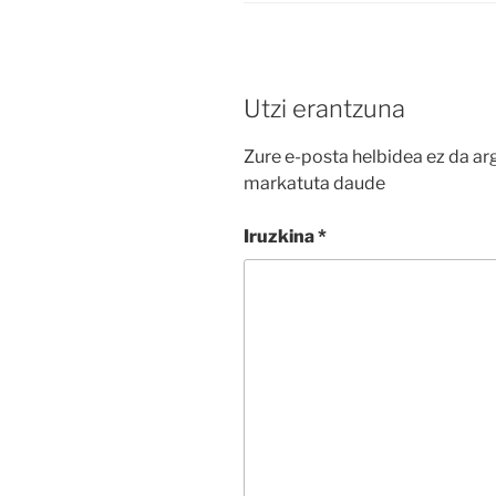
Utzi erantzuna
Zure e-posta helbidea ez da ar
markatuta daude
Iruzkina
*