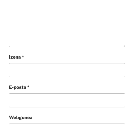
Izena
*
E-posta
*
Webgunea